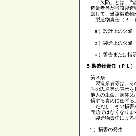
「欠陥」とは、当該
造業者等が当該製造
慮して、当該製造物
製造物責任（ＰＬ
ａ）設計上の欠陥
ｂ）製造上の欠陥
ｃ）警告または指示
５.製造物責任（ＰＬ）
第３条
製造業者等は、その
号の氏名等の表示を
他人の生命、身体又
償する責めに任ずる
ただし、その損害が
問題ではなくなりま
製造物責任による
１）損害の発生