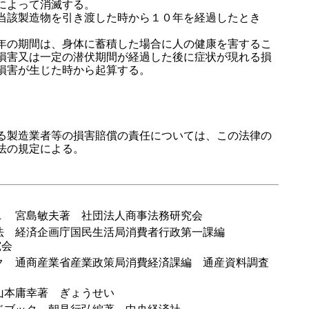
によって消滅する。
該製造物を引き渡した時から１０年を経過したとき
の期間は、身体に蓄積した場合に人の健康を害するこ
損害又は一定の潜伏期間が経過した後に症状が現れる損
損害が生じた時から起算する。
）
製造業者等の損害賠償の責任については、この法律の
法の規定による。
Ｌ 宮島敏夫著 社団法人商事法務研究会
法 経済企画庁国民生活局消費者行政第一課編
究会
ク 通商産業省産業政策局消費経済課編 通産資料調査
山本庸幸著 ぎょうせい