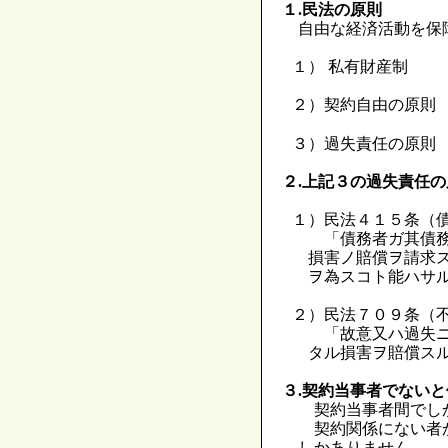
１.民法の原則
自由な経済活動を保
１） 私有財産制
２）契約自由の原則
３）過失責任の原則
２.上記３の過失責任
１）民法４１５条（
「債務者ガ其債務
損害ノ賠償ヲ請求
ヲ為スコト能ハサ
２）民法７０９条（
「故意又ハ過失ニ
タル損害ヲ賠償ス
３.契約当事者でない
契約当事者間でし
契約関係にない者か
しかありません。