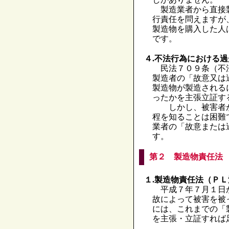
製造業者から直接製
行責任を問えますが
製造物を購入した人
です。
４.不法行為における
民法７０９条（不法
製造者の「故意又は
製造物が製造される
ったかを主張立証す
しかし、被害者が
程を知ることは困難
業者の「故意または
す。
第２ 製造物責任法
１.製造物責任法（ＰＬ
平成７年７月１日か
故によって被害を被
には、これまでの「
を主張・立証すれば