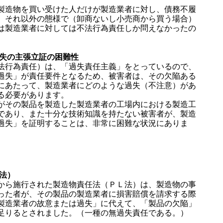
造物を買い受けた人だけが製造業者に対し、債務不履
、それ以外の態様で（卸商ないし小売商から買う場合）
は製造業者に対しては不法行為責任しか問えなかったの
過失の主張立証の困難性
行為責任）は、「過失責任主義」をとっているので、
過失」が責任要件となるため、被害者は、その欠陥ある
にあたって、製造業者にどのような過失（不注意）があ
る必要があります。
その製品を製造した製造業者の工場内における製造工
であり、また十分な技術知識を持たない被害者が、製造
過失」を証明することは、非常に困難な状況にありま
法）
ら施行された製造物責任法（ＰＬ法）は、製造物の事
った者が、その製品の製造業者に損害賠償を請求する際
製造業者の故意または過失」に代えて、「製品の欠陥」
足りるとされました。（一種の無過失責任である。）