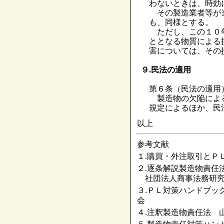
わないときは、時効
その製造業者等が当
も、同様とする。
ただし、この１０年
ととなる物質による
害については、その
９.民法の適用
第６条（民法の適用
製造物の欠陥による
規定によるほか、民
以上
参考文献
１.購買・外注取引とＰ
２.逐条解説製造物責任
社団法人商事法務研
３.ＰＬ対策ハンドブッ
会
４.注釈製造物責任法 