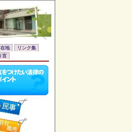
所在地
リンク集
り言