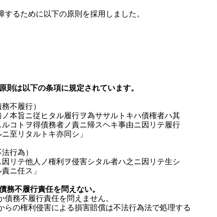
障するために以下の原則を採用しました。
の原則は以下の条項に規定されています。
債務不履行）
ノ本旨ニ従ヒタル履行ヲ為ササルトキハ債権者ハ其
スルコトヲ得債務者ノ責ニ帰スヘキ事由ニ因リテ履行
ルニ至リタルトキ亦同シ」
不法行為）
因リテ他人ノ権利ヲ侵害シタル者ハ之ニ因リテ生シ
ル責ニ任ス」
と債務不履行責任を問えない。
か債務不履行責任を問えません。
らの権利侵害による損害賠償は不法行為法で処理する