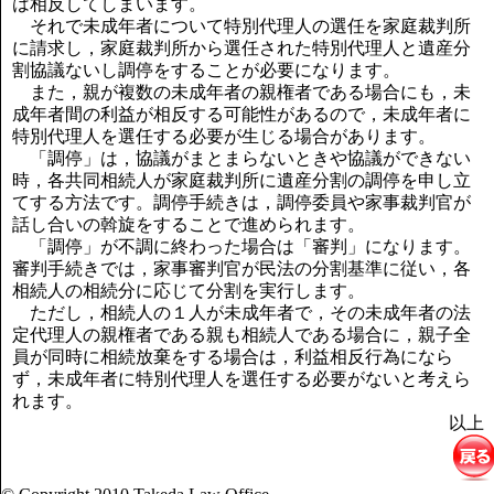
は相反してしまいます。
それで未成年者について特別代理人の選任を家庭裁判所
に請求し，家庭裁判所から選任された特別代理人と遺産分
割協議ないし調停をすることが必要になります。
また，親が複数の未成年者の親権者である場合にも，未
成年者間の利益が相反する可能性があるので，未成年者に
特別代理人を選任する必要が生じる場合があります。
「調停」は，協議がまとまらないときや協議ができない
時，各共同相続人が家庭裁判所に遺産分割の調停を申し立
てする方法です。調停手続きは，調停委員や家事裁判官が
話し合いの斡旋をすることで進められます。
「調停」が不調に終わった場合は「審判」になります。
審判手続きでは，家事審判官が民法の分割基準に従い，各
相続人の相続分に応じて分割を実行します。
ただし，相続人の１人が未成年者で，その未成年者の法
定代理人の親権者である親も相続人である場合に，親子全
員が同時に相続放棄をする場合は，利益相反行為になら
ず，未成年者に特別代理人を選任する必要がないと考えら
れます。
以上