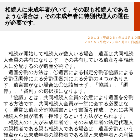
講演のご案内
気をつけたい法律のポイント
相続人に未成年者がいて，その親も相続人である
ような場合は，その未成年者に特別代理人の選任
武田正男の独り言
が必要です。
２０１３（平成２５）年１２月１０
２０１５（平成２７）年１月３０日改
相続が開始して相続人が数人いる場合，遺産は共同相続
人全員の共有になります。その共有している遺産を各相続
人に分配するのが遺産分割です。
遺産分割の方法は，①遺言による指定分割②協議による
分割③調停による分割④審判による分割の４つがありま
す。遺言書がない場合は①は該当せず，「協議」，「調
停」，「審判」の選択肢になります。
「協議」とは，共同相続人全員の合意により遺産を分割
する方法です。共同相続人全員が一堂に会する必要はな
く，通常は遺産分割協議書という書面を作成，それに共同
相続人全員が署名・押印するという方法がとられます。
相続人の１人が未成年者で，その未成年者の法定代理人
の親権者である親も相続人である場合は，遺産分割という
観点からは未成年者の親権者である親と未成年者との利益