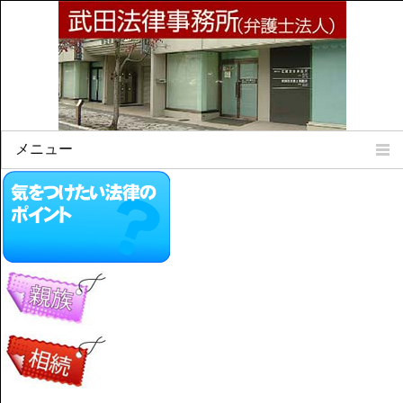
メニュー
Home
所属弁護士
事務所所訓
法律相談案内
弁護士料について
事務所所在地
リンク集
顧問契約について