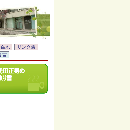
所在地
リンク集
り言