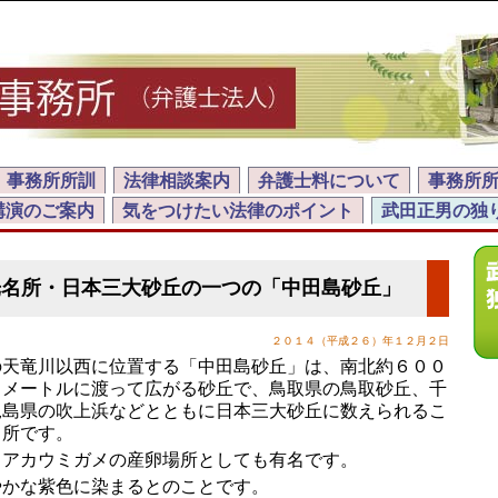
事務所所訓
法律相談案内
弁護士料について
事務所
講演のご案内
気をつけたい法律のポイント
武田正男の独
光名所・日本三大砂丘の一つの「中田島砂丘」
２０１４（平成２６）年１２月２日
天竜川以西に位置する「中田島砂丘」は、南北約６００
ロメートルに渡って広がる砂丘で、鳥取県の鳥取砂丘、千
児島県の吹上浜などとともに日本三大砂丘に数えられるこ
名所です。
アカウミガメの産卵場所としても有名です。
かな紫色に染まるとのことです。