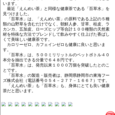
います。
最近「えんめい茶」と同様な健康茶である「百草水」を
見つけました。
「百草水」は、「えんめい茶」の原料である上記の５種
類の山野草を含むだけでなく、朝鮮人参、甘草、桂皮、ラ
カンカ、五加皮、ローズヒップ等合計１００種類の天然素
材を特殊な方法でブレンドして飲みやすく仕上げた香ばし
くて美味しい健康茶です。
カロリーゼロ、カフェインゼロも健康に良いと思いま
す。
「百草水」は、５００ミリリットルのペットボトル４０
本分を抽出できる分量で６４８円です。
「百草水」は、発売以来１０００万個を突破したとのこ
とです。
「百草水」の製造・販売者は、静岡県静岡市の東海フー
ズ株式会社（電話番号０５４－２７７－１６６７）です。
「えんめい茶」も「百草水」も、身体にとても良い健康
茶だと思います。