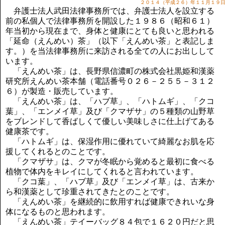
講演のご案内
２０１４（平成２６）年１１月１９
弁護士法人武田法律事務所では、弁護士法人を設立する
気をつけたい法律のポイント
前の私個人で法律事務所を開設した１９８６（昭和６１）
武田正男の独り言
年当初から現在まで、身体と健康にとても良いと思われる
「延命（えんめい）茶」（以下「えんめい茶」と表記しま
す。）を当法律事務所に来訪される全ての人にお出しして
います。
「えんめい茶」は、長野県信濃町の株式会社黒姫和漢薬
研究所えんめい茶本舗（電話番号０２６－２５５－３１２
６）が製造・販売しています。
「えんめい茶」は、「ハブ草」、「ハトムギ」、「クコ
葉」、「エンメイ草」及び「クマザサ」の５種類の山野草
をブレンドして香ばしくて優しい美味しさに仕上げてある
健康茶です。
「ハトムギ」は、保湿作用に優れていて綺麗なお肌を応
援してくれるとのことです。
「クマザサ」は、クマが冬眠から覚めると最初に食べる
植物で体内をキレイにしてくれると言われています。
「クコ葉」、「ハブ草」及び「エンメイ草」は、古来か
ら和漢薬として珍重されてきたとのことです。
「えんめい茶」を継続的に飲用すれば健康できれいな身
体になるものと思われます。
「えんめい茶」テイーバッグ８４包で１６２０円だと思