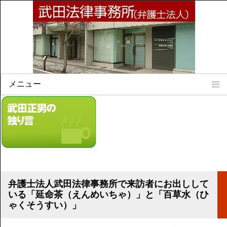
メニュー
Home
所属弁護士
事務所所訓
法律相談案内
弁護士料について
事務所所在地
弁護士法人武田法律事務所で来訪者にお出しして
リンク集
いる「延命茶（えんめいちゃ）」と「百草水（ひ
ゃくそうすい）」
顧問契約について