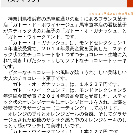
講演のご案内
気をつけたい法律のポイント
２０１４（平成２６）年９月５
武田正男の独り言
神奈川県横浜市の馬車道通りの近くにあるフランス菓子
店「ガトー・ド・ボワイヤージュ」馬車道本店の看板菓子
がスティック状のお菓子の「ガトー・オ・ガナッシュ」と
「ガトー・ウイークエンド」です。
「ガトー・オ・ガナッシュ」は、モンドセレクション１
４年連続受賞で、２０１４年最高金賞を受賞した、スティ
ック状の生チョコレートを１つずつチョコレート生地に入
れて焼き上げたシットリしてソフトなチョコレートケーキ
です。
ビターなチョコレートの風味が嬉（うれ）しい美味しい
大人のチョコレート菓子です。
「ガトー・オ・ガナッシュ」は、１本２２７円です。
「ガトー・ウイークエンド」は、モンドセレクション５
年連続金賞受賞で２０１４年最高金賞を受賞した、スティ
ック状のオレンジケーキにオレンジピールを入れ、上部を
砂糖でグラサージュー（コーティング）してあります。
オレンジの香りとオレンジピールの食感、そしてグラサ
ージュされた砂糖のサクサク感と中のオレンジケーキのし
っとり感がマッチして美味しいです。
「ガトー・ウイークエンド」は、１本２２７円 です。