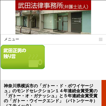
メニュー
Home
所属弁護士
事務所所訓
法律相談案内
弁護士料について
事務所所在地
神奈川県横浜市の「ガトー・ド・ボワイヤージ
リンク集
ュ」のモンドセレクション１４年連続金賞受賞の
「ガトー・オ・ガナッシュ」と５年連続金賞受賞
顧問契約について
の「ガトー・ウイークエンド」（バトンケーキ）
（スティック）