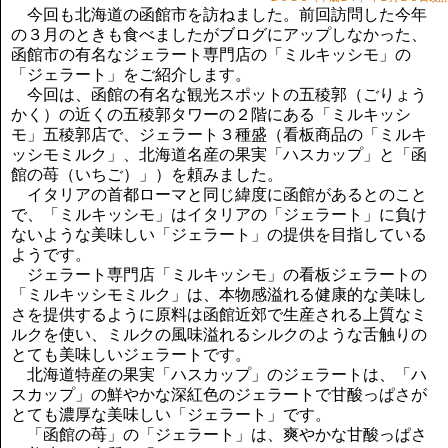
講演のご案内
今回も北海道の函館市を訪ねました。前回訪問した今年
気をつけたい法律のポイント
の３月のときも食べましたがブログにアップしなかった、
函館市の有名なジェラート専門店の「ミルキッシモ」の
武田正男の独り言
「ジェラート」をご紹介します。
今回は、函館の有名な観光スポットの五稜郭（ごりょう
かく）の近くの五稜郭タワーの２階にある「ミルキッシ
モ」五稜郭店で、ジェラート３種盛（看板商品の「ミルキ
ッシモミルク」、北海道名産の果実「ハスカップ」と「函
館の苺（いちご）」）を頼みました。
イタリアの首都ローマと同じ緯度に函館があるとのこと
で、「ミルキッシモ」はイタリアの「ジェラート」に負け
ないような美味しい「ジェラート」の提供を目指している
ようです。
ジェラート専門店「ミルキッシモ」の看板ジェラートの
「ミルキッシモミルク」は、本物感溢れる健康的な美味し
さを提供するように原料は函館近郊で生産される上質なミ
ルクを使い、ミルクの風味溢れるシルクのような舌触りの
とても美味しいジェラートです。
北海道特産の果実「ハスカップ」のジェラートは、「ハ
スカップ」の鮮やかな深紅色のジェラートで甘酸っぱさが
とても濃厚な美味しい「ジェラート」です。
「函館の苺」の「ジェラート」は、爽やかな甘酸っぱさ