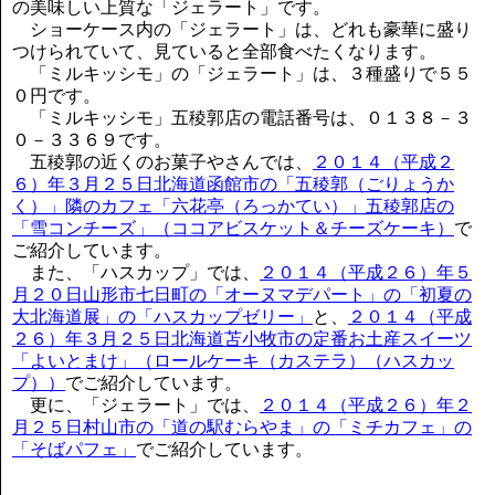
の美味しい上質な「ジェラート」です。
ショーケース内の「ジェラート」は、どれも豪華に盛り
つけられていて、見ていると全部食べたくなります。
「ミルキッシモ」の「ジェラート」は、３種盛りで５５
０円です。
「ミルキッシモ」五稜郭店の電話番号は、０１３８－３
０－３３６９です。
五稜郭の近くのお菓子やさんでは、
２０１４（平成２
６）年３月２５日北海道函館市の「五稜郭（ごりょうか
く）」隣のカフェ「六花亭（ろっかてい）」五稜郭店の
「雪コンチーズ」（ココアビスケット＆チーズケーキ）
で
ご紹介しています。
また、「ハスカップ」では、
２０１４（平成２６）年５
月２０日山形市七日町の「オーヌマデパート」の「初夏の
大北海道展」の「ハスカップゼリー」
と、
２０１４（平成
２６）年３月２５日北海道苫小牧市の定番お土産スイーツ
「よいとまけ」（ロールケーキ（カステラ）（ハスカッ
プ））
でご紹介しています。
更に、「ジェラート」では、
２０１４（平成２６）年２
月２５日村山市の「道の駅むらやま」の「ミチカフェ」の
「そばパフェ」
でご紹介しています。