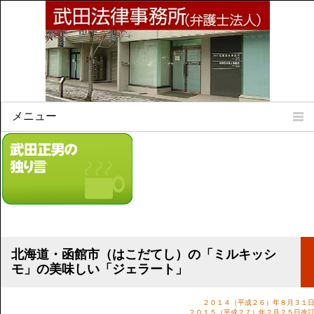
メニュー
Home
所属弁護士
事務所所訓
法律相談案内
弁護士料について
事務所所在地
北海道・函館市（はこだてし）の「ミルキッシ
リンク集
モ」の美味しい「ジェラート」
顧問契約について
２０１４（平成２６）年８月３１
２０１５（平成２７）年２月２５日改