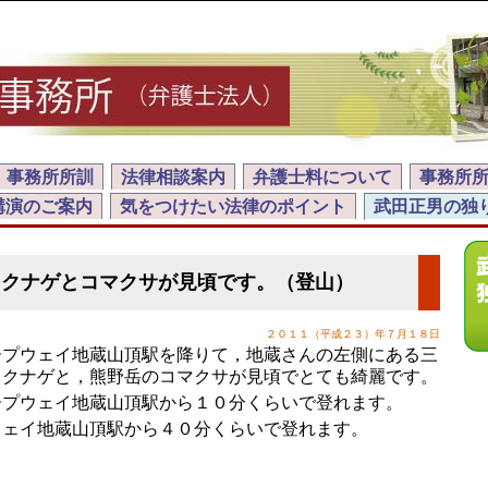
事務所所訓
法律相談案内
弁護士料について
事務所
講演のご案内
気をつけたい法律のポイント
武田正男の独
ャクナゲとコマクサが見頃です。（登山）
２０１１（平成２３）年７月１８日
プウェイ地蔵山頂駅を降りて，地蔵さんの左側にある三
ャクナゲと，熊野岳のコマクサが見頃でとても綺麗です。
プウェイ地蔵山頂駅から１０分くらいで登れます。
ェイ地蔵山頂駅から４０分くらいで登れます。