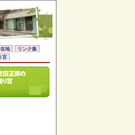
所在地
リンク集
り言