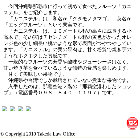
講演のご案内
今回沖縄県那覇市に行って初めて食べたフルーツ「カニ
気をつけたい法律のポイント
ステル」をご紹介します。
武田正男の独り言
「カニステル」は、和名が「クダモノタマゴ」、英名が
「エッグフルーツ」という果実です。
「カニステル」は、１０メートル程の高さに成長する小
高木で、その実は７センチメートル程の黄色がかったオレ
ンジ色の少し細長い桃のような形で表面がつやつやしてい
ます。「カニステル」の実の果肉は、甘く粉質で焼き芋の
ようなホクホクした食感です。
一般的なフルーツの芳香や酸味やジューシーさはなく、
甘い焼き芋を食べているような独特の食感を楽しめます。
甘くて美味しい果物です。
沖縄県や台湾でしか栽培されていない貴重な果物です。
入手したのは、那覇空港２階の「那覇空港わしたショッ
プ」（電話番号０９８－８４０－１１９７）です。
© Copyright 2010 Takeda Law Office