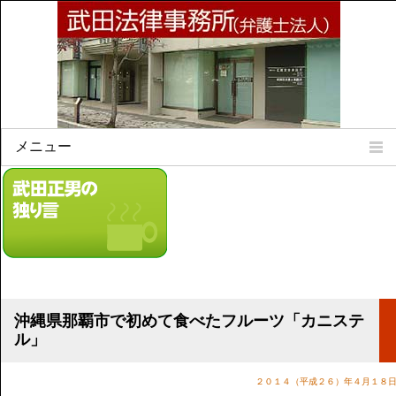
メニュー
Home
所属弁護士
事務所所訓
法律相談案内
弁護士料について
事務所所在地
沖縄県那覇市で初めて食べたフルーツ「カニステ
リンク集
ル」
顧問契約について
２０１４（平成２６）年４月１８