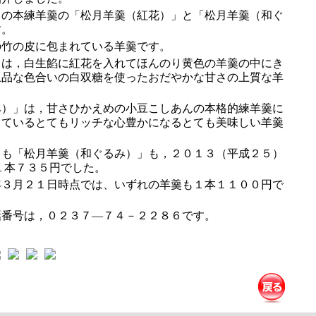
の本練羊羹の「松月羊羹（紅花）」と「松月羊羹（和ぐ
す。
竹の皮に包まれている羊羹です。
は，白生餡に紅花を入れてほんのり黄色の羊羹の中にき
上品な色合いの白双糖を使ったおだやかな甘さの上質な羊
）」は，甘さひかえめの小豆こしあんの本格的練羊羹に
っているとてもリッチな心豊かになるとても美味しい羊羹
も「松月羊羹（和ぐるみ）」も，２０１３（平成２５）
１本７３５円でした。
３月２１日時点では、いずれの羊羹も１本１１００円で
番号は，０２３７―７４－２２８６です。