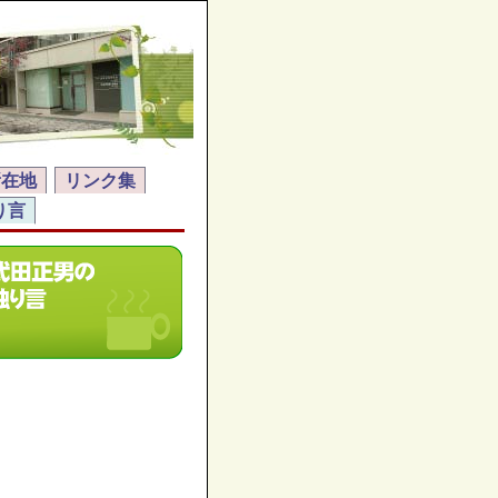
所在地
リンク集
り言