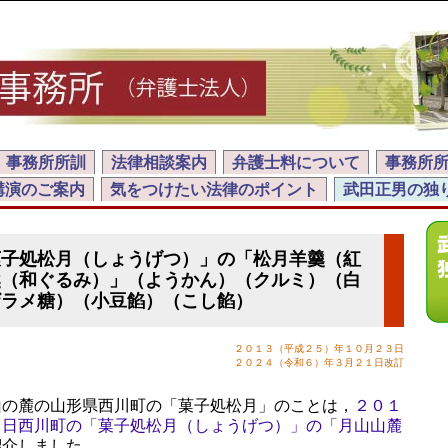
事務所所訓
法律相談案内
弁護士料について
事務所
講演のご案内
気をつけたい法律のポイント
武田正男の独
菓子処松月（しょうげつ）」の「松月羊羹（紅
羹（和ぐるみ）」（ようかん）（クルミ）（白
ザラメ糖）（小豆餡）（こし餡）
２０１３（平成２５）年１０月２３日
２０２４（令和６）年３月２１日改訂
の麓の山形県西川町の「菓子処松月」のことは，
２０１
２日西川町の「菓子処松月（しょうげつ）」の「月山山麓
紹介しました。