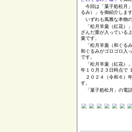
今回は「菓子処松月」
るみ）」を御紹介しま
いずれも風雅な本物の
「松月羊羹（紅花）」
ざんだ栗が入っている
羹です。
「松月羊羹（和ぐるみ
和ぐるみがゴロゴロ入
です。
「松月羊羹（紅花）」
年１０月２３日時点で 
２０２４（令和６）年
す。
「菓子処松月」の電話