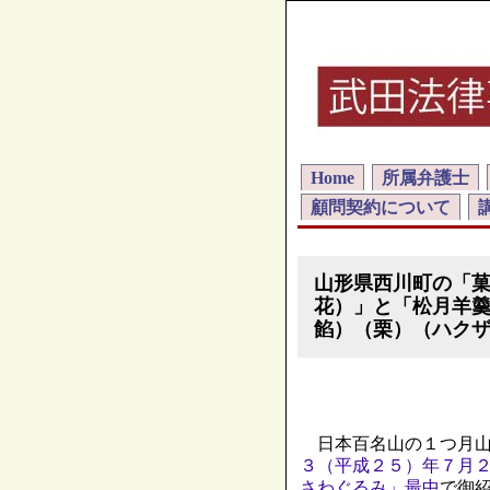
Home
所属弁護士
顧問契約について
山形県西川町の「
花）」と「松月羊
餡）（栗）（ハク
日本百名山の１つ月山
３（平成２５）年７月
さわぐるみ」最中
で御