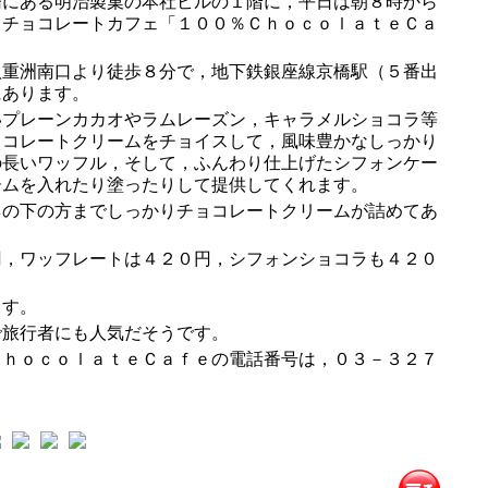
にある明治製菓の本社ビルの１階に，平日は朝８時から
るチョコレートカフェ「１００％ＣｈｏｃｏｌａｔｅＣａ
重洲南口より徒歩８分で，地下鉄銀座線京橋駅（５番出
にあります。
プレーンカカオやラムレーズン，キャラメルショコラ等
ョコレートクリームをチョイスして，風味豊かなしっかり
の長いワッフル，そして，ふんわり仕上げたシフォンケー
ームを入れたり塗ったりして提供してくれます。
の下の方までしっかりチョコレートクリームが詰めてあ
，ワッフレートは４２０円，シフォンショコラも４２０
す。
旅行者にも人気だそうです。
ｈｏｃｏｌａｔｅＣａｆｅの電話番号は，０３－３２７