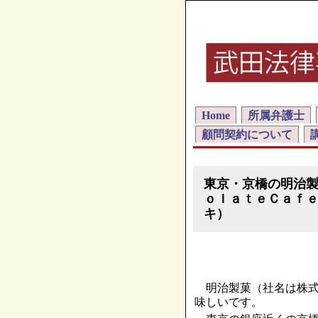
Home
所属弁護士
顧問契約について
東京・京橋の明治
ｏｌａｔｅＣａｆ
キ）
明治製菓（社名は株式
味しいです。