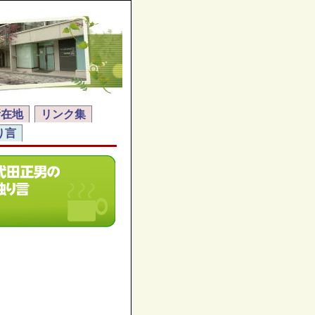
所在地
リンク集
り言