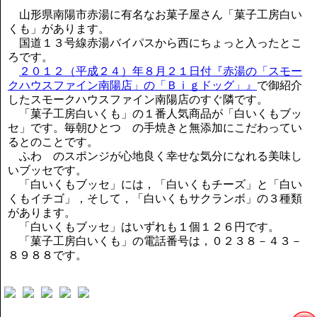
講演のご案内
山形県南陽市赤湯に有名なお菓子屋さん「菓子工房白い
気をつけたい法律のポイント
くも」があります。
武田正男の独り言
国道１３号線赤湯バイパスから西にちょっと入ったとこ
ろです。
２０１２（平成２４）年８月２１日付『赤湯の「スモー
クハウスファイン南陽店」の「Ｂｉｇドッグ」』
で御紹介
したスモークハウスファイン南陽店のすぐ隣です。
「菓子工房白いくも」の１番人気商品が「白いくもブッ
セ」です。毎朝ひとつゝの手焼きと無添加にこだわってい
るとのことです。
ふわゝのスポンジが心地良く幸せな気分になれる美味し
いブッセです。
「白いくもブッセ」には，「白いくもチーズ」と「白い
くもイチゴ」，そして，「白いくもサクランボ」の３種類
があります。
「白いくもブッセ」はいずれも１個１２６円です。
「菓子工房白いくも」の電話番号は，０２３８－４３－
８９８８です。