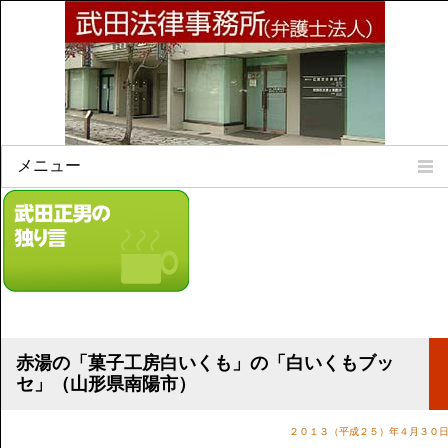
メニュー
Home
所属弁護士
事務所所訓
法律相談案内
弁護士料について
事務所所在地
赤湯の「菓子工房白いくも」の「白いくもブッ
リンク集
セ」（山形県南陽市）
顧問契約について
２０１３（平成２５）年４月３０