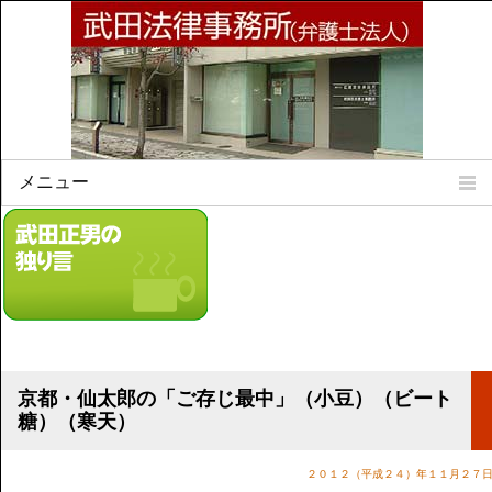
メニュー
Home
所属弁護士
事務所所訓
法律相談案内
弁護士料について
事務所所在地
京都・仙太郎の「ご存じ最中」（小豆）（ビート
リンク集
糖）（寒天）
顧問契約について
２０１２（平成２４）年１１月２７