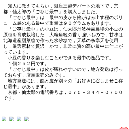
講演のご案内
知人に教えてもらい，銀座三越デパートの地下で，京
気をつけたい法律のポイント
都・仙太郎の「ご存じ最中」を購入しました。
武田正男の独り言
「ご存じ最中」は，最中の皮から餡がはみ出す程のボリ
ューム感のある最中で重量は９０グラムもあります。
「ご存じ最中」の小豆は，仙太郎丹波神吉農場の小豆の
原種を育成栽培した，大粒角粒の香り強いもので，甘味は
北海道産甜菜糖で作った氷砂糖で，天草の糸寒天を使用
し，厳選素材で贅沢，かつ，非常に質の高い最中に仕上が
っています。
小豆の香りを楽しむことができる最中の逸品です。
１個２５２円です。
「ご存じ最中」は皮が壊れやすいので，地方発送は行っ
ておらず，店頭販売のみです。
地方発送には，餡と皮が別々の「お好きに召しませご存
じ最中」があります。
京都・仙太郎の電話番号は，０７５－３４４－０７００
です。