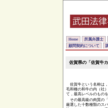
Home
所属弁護士
顧問契約について
佐賀県の「佐賀牛
佐賀牛という名称は，
毛和種の和牛の内（社
て，最高レベルのもの
その最高級の肉質の「
厳選した十数種類のス