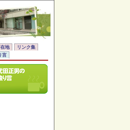
所在地
リンク集
り言