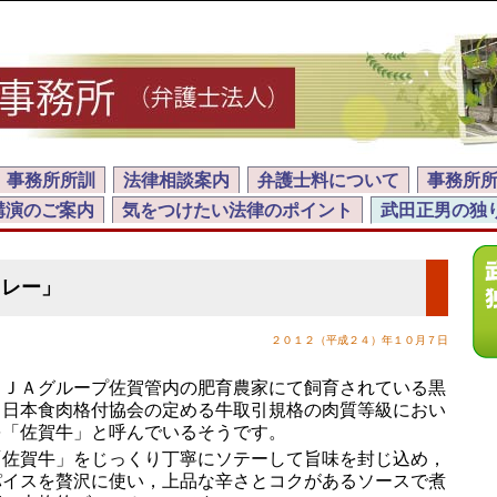
事務所所訓
法律相談案内
弁護士料について
事務所
講演のご案内
気をつけたい法律のポイント
武田正男の独
カレー」
２０１２（平成２４）年１０月７日
ＪＡグループ佐賀管内の肥育農家にて飼育されている黒
）日本食肉格付協会の定める牛取引規格の肉質等級におい
を「佐賀牛」と呼んでいるそうです。
佐賀牛」をじっくり丁寧にソテーして旨味を封じ込め，
パイスを贅沢に使い，上品な辛さとコクがあるソースで煮