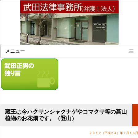
メニュー
Home
所属弁護士
事務所所訓
法律相談案内
弁護士料について
事務所所在地
蔵王は今ハクサンシャクナゲやコマクサ等の高山
リンク集
植物のお花畑です。（登山）
顧問契約について
２０１２（平成２４）年７月１６