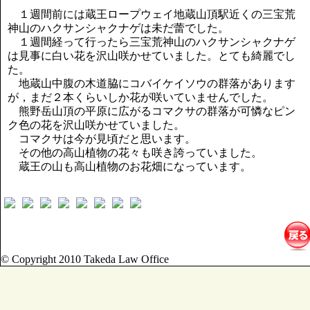
講演のご案内
１週間前には蔵王ロープウェイ地蔵山頂駅近くの三宝荒
気をつけたい法律のポイント
神山のハクサンシャクナゲは未だ蕾でした。
武田正男の独り言
１週間経って行ったら三宝荒神山のハクサンシャクナゲ
は見事に白い花を沢山咲かせていました。とても綺麗でし
た。
地蔵山中腹の木道脇にコバイケイソウの群落があります
が，まだ２本くらいしか花が咲いていませんでした。
熊野岳山頂の平原に広がるコマクサの群落が可憐なピン
ク色の花を沢山咲かせていました。
コマクサは今が見頃だと思います。
その他の高山植物の花々も咲き誇っていました。
蔵王の山も高山植物のお花畑になっています。
© Copyright 2010 Takeda Law Office