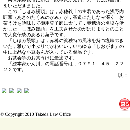
講演のご案内
をいただきました。
気をつけたい法律のポイント
この「しほみ饅頭」は，赤穂義士の主君であった浅野内
武田正男の独り言
匠頭（あさのたくみのかみ）が，茶道にたしなみ深く，お
茶うけを吟味して御用菓子師に命じて，赤穂浜の名塩を活
かした「しほみ饅頭」を工夫させたのがはじまりとのこと
で大変伝統のあるお菓子です。
「しほみ饅頭」は，赤穂の浜独特の風味を持つ塩味のき
いた，雅びで小ぶりでかわいい，いわゆる「しおがま」の
中に上品な小豆あんが入っている銘品です。
お茶会等のお茶うけに最適です。
「総本家かん川」の電話番号は，０７９１－４５－２２
２２です。
以上
© Copyright 2010 Takeda Law Office