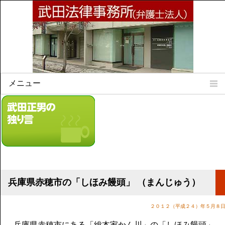
メニュー
Home
所属弁護士
事務所所訓
法律相談案内
弁護士料について
事務所所在地
兵庫県赤穂市の「しほみ饅頭」 （まんじゅう）
リンク集
２０１２（平成２４）年５月８
顧問契約について
兵庫県赤穂市にある「総本家かん川」の「しほみ饅頭」