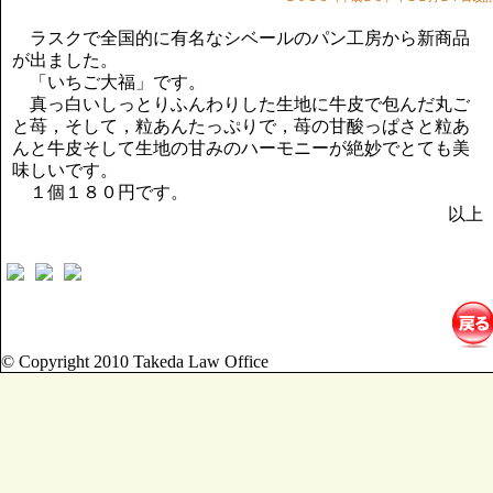
講演のご案内
気をつけたい法律のポイント
ラスクで全国的に有名なシベールのパン工房から新商品
が出ました。
武田正男の独り言
「いちご大福」です。
真っ白いしっとりふんわりした生地に牛皮で包んだ丸ご
と苺，そして，粒あんたっぷりで，苺の甘酸っぱさと粒あ
んと牛皮そして生地の甘みのハーモニーが絶妙でとても美
味しいです。
１個１８０円です。
以上
© Copyright 2010 Takeda Law Office