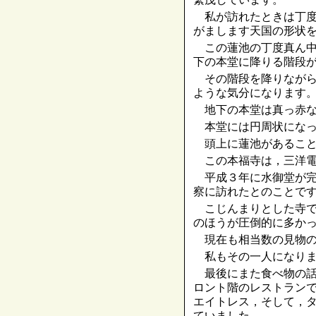
私が訪れたときは丁度
がまします天国の形状
この蓮池の丁度真ん中
下の本堂に降りる階段
その階段を降りながら
ような気分になります
地下の本堂は真っ赤な
本堂には円周状になっ
頭上に蓮池があること
この本福寺は，三洋電
平成３年に水御堂が完
察に訪れたとのことで
こじんまりとした寺で
のほうが圧倒的に多か
現在も相当数の見物の
私もその一人になりま
最後にまた食べ物の話
ロント階のレストラン
エイトレス，そして，
ていました。