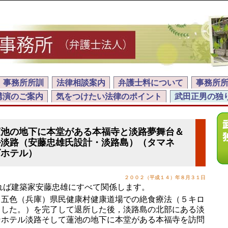
事務所所訓
法律相談案内
弁護士料について
事務所
講演のご案内
気をつけたい法律のポイント
武田正男の独
蓮池の地下に本堂がある本福寺と淡路夢舞台＆
ル淡路（安藤忠雄氏設計・淡路島）（タマネ
ズホテル）
２００２（平成１４）年８月３１日
ば建築家安藤忠雄にすべて関係します。
五色（兵庫）県民健康村健康道場での絶食療法（５キロ
ました。）を完了して退所した後，淡路島の北部にある淡
ンホテル淡路そして蓮池の地下に本堂がある本福寺を訪問