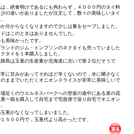
は，絶食明けであるにも拘わらず，４０００円のタイ料
多少の迷いがありましたが注文して，数々の美味しいタイ
た。
か分からなくなりますので少しは量をセーブしました。
ドはこのときはありませんでした。
も美味かったです。
ランドのジム・トンプソンのネクタイも売っていました
ネクタイを１本購入しました。
路島は玉葱の生産量が北海道に次いで第２位だそうで
常に甘みがあってそれほど辛くないので，水に晒さなく
そのままでいただくオニオンスライスが非常に美味しいで
場近くのウエルネスパークへの登坂の途中にある菜の花
玉葱一箱を購入して自宅まで宅急便で送り自宅でオニオン
た。
玉葱がなくなってしまいました。
１５００円で，玉葱代より高かったです。