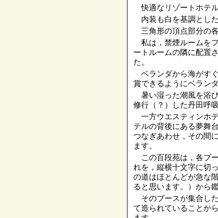
快適なリゾートホテル
内装も白を基調とした
三角形の頂点部分の各
私は，禁煙ルームをフ
ートルームの隣に配置
た。
ベランダから海がすぐ
賞できるようにベラン
暑い湿った潮風を浴び
修行（？）した丹田呼
一方ウエスティンホテ
テルの背後にある夢舞
つなぎあわせ，その間
ます。
この百段苑は，各ブー
れを，縦横十文字に切
の道はほとんどが急な
ると思います。）から
そのブースが集合した
て造られていることか
ます。