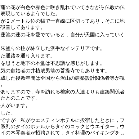
蓮の花が白色や赤色に咲き乱れていてさながら仏教の仏
を表現しているようでした。
が２メートル位の幅で一直線に区切ってあり，そこに地
が設置してあります。
蓮池の蓮の花を愛でていると，自分が天国に入っていく
。
朱塗りの柱が林立した派手なインテリアです。
た通路を通り入ります。
を思うと地下の本堂は不思議な感じがします。
気の創始者の井植歳男翁の菩提寺でもあります。
成した後数年間は全国から沢山の建築設計関係者等が視
す。
ありますので，寺を訪れる檀家の人達よりも建築関係者
ったとのことです。
人がいます。
した。
ですが，私がウエスティンホテルに投宿したときに，フ
で系列のタイのホテルからタイのコックとウエイター，ウ
タイの木琴奏者が招聘されて，タイ料理のバイキングをし