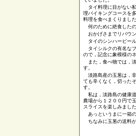
タイ料理に目がない私
理バイキングコースを
料理を食べまくりまし
何のために絶食したの
おかげさまでリバウン
タイのシンハービール
タイシルクの有名なブ
ので，記念に象模様の
また，食べ物では，淡
す。
淡路島産の玉葱は，非
ても辛くなく，切った
す。
私は，淡路島の健康道
農場から１２００円で
スライスを楽しみまし
あっというまに一箱の
ちなみに玉葱の送料が