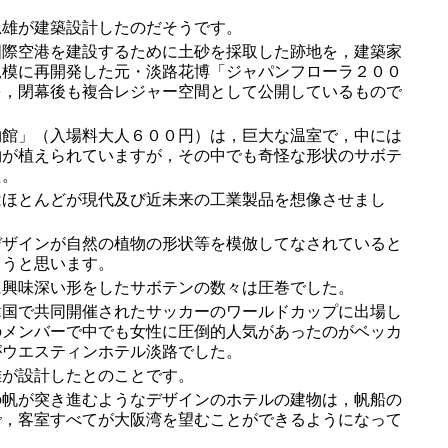
雄が建築設計したのだそうです。
際空港を建設するために土砂を採取した跡地を，建築家
規模に再開発した元・淡路花博「ジャパンフローラ２００
を，閉幕後も複合レジャー空間として公開しているもので
館」（入場料大人６００円）は，巨大な温室で，中には
物が植えられていますが，その中でも奇怪な形状のサボテ
た。
ほとんどが現代及び近未来の工業製品を想像させまし
ザインが自然の植物の形状等を模倣してなされていると
ろうと思います。
興味深い形をしたサボテンの数々は圧巻でした。
国で共同開催されたサッカーのワールドカップに出場し
のメンバーで中でも女性に圧倒的人気があったのがベッカ
がウエスティンホテル淡路でした。
が設計したとのことです。
帆が突き進むようなデザインのホテルの建物は，帆船の
で，客室すべてが大阪湾を望むことができるようになって