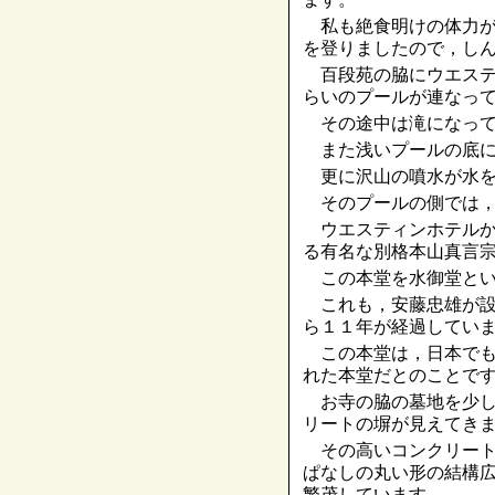
私も絶食明けの体力が
を登りましたので，し
百段苑の脇にウエステ
らいのプールが連なっ
その途中は滝になって
また浅いプールの底に
更に沢山の噴水が水を
そのプールの側では，
ウエスティンホテルか
る有名な別格本山真言
この本堂を水御堂とい
これも，安藤忠雄が設
ら１１年が経過してい
この本堂は，日本でも
れた本堂だとのことで
お寺の脇の墓地を少し
リートの塀が見えてき
その高いコンクリート
ぱなしの丸い形の結構
繁茂しています。