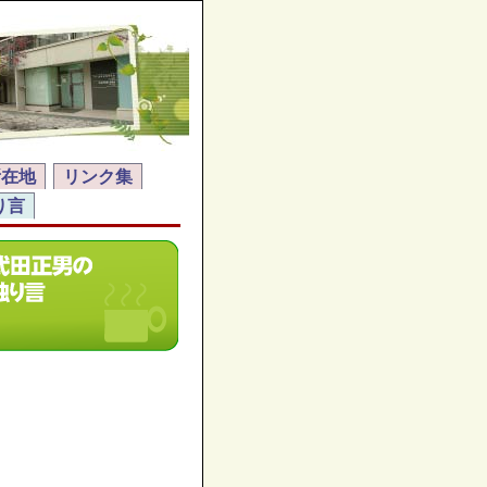
所在地
リンク集
り言