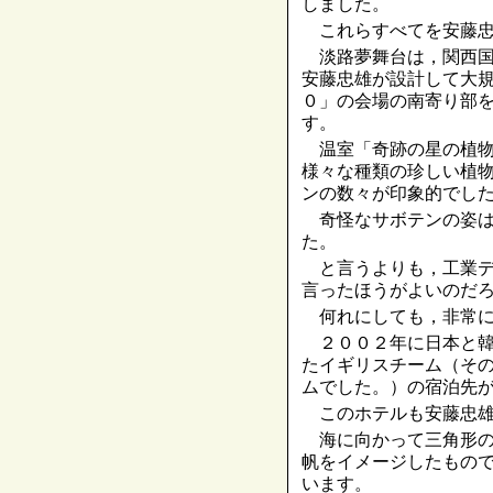
しました。
これらすべてを安藤忠
淡路夢舞台は，関西国
安藤忠雄が設計して大
０」の会場の南寄り部
す。
温室「奇跡の星の植物
様々な種類の珍しい植
ンの数々が印象的でし
奇怪なサボテンの姿は
た。
と言うよりも，工業デ
言ったほうがよいのだ
何れにしても，非常に
２００２年に日本と韓
たイギリスチーム（そ
ムでした。）の宿泊先
このホテルも安藤忠雄
海に向かって三角形の
帆をイメージしたもの
います。