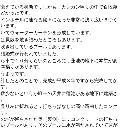
衰えている状態で，しかも，カンカン照りの中で百段苑
んどかったです。
インホテルに連なる段々になった非常に浅く広い６つく
ています。
いてウォーターカーテンを形成しています。
は貝殻を敷き詰めたところもあります。
吹き出しているプールもあります。
結婚式が行われていました。
ら車で１０分くらいのところに，蓮池の地下に本堂があ
宗本福寺があります。
うようです。
計したとのことで，完成が平成３年ですから完成してか
ます。
数少ないというか唯一の天井に蓮池がある地下に建築さ
す。
登り左に折れると，打ちっぱなしの高い湾曲したコンク
ます。
の塀が巡らされた奥（裏側）に，コンクリートの打ちっ
広いプールがあり，そのプールに水が満たされていて蓮が