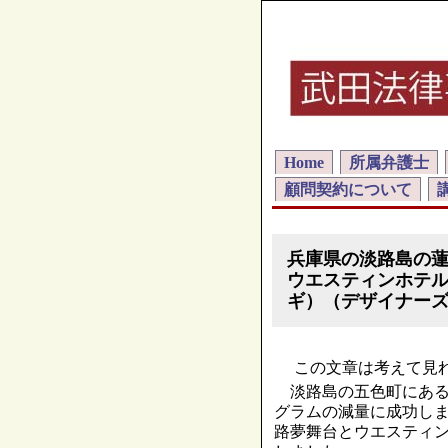
Home
所属弁護士
顧問契約について
兵庫県の淡路島の
ウエスティンホテ
ギ）（デザイナー
この文章は考えて見れ
淡路島の五色町にある
グラムの減量に成功し
路夢舞台とウエスティ