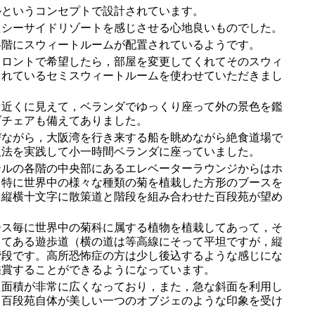
というコンセプトで設計されています。
シーサイドリゾートを感じさせる心地良いものでした。
階にスウィートルームが配置されているようです。
ロントで希望したら，部屋を変更してくれてそのスウィ
されているセミスウィートルームを使わせていただきまし
近くに見えて，ベランダでゆっくり座って外の景色を鑑
ダチェアも備えてありました。
ながら，大阪湾を行き来する船を眺めながら絶食道場で
吸法を実践して小一時間ベランダに座っていました。
ルの各階の中央部にあるエレベーターラウンジからはホ
台特に世界中の様々な種類の菊を植栽した方形のブースを
に縦横十文字に散策道と階段を組み合わせた百段苑が望め
ス毎に世界中の菊科に属する植物を植栽してあって，そ
ってある遊歩道（横の道は等高線にそって平坦ですが，縦
階段です。高所恐怖症の方は少し後込するような感じにな
鑑賞することができるようになっています。
面積が非常に広くなっており，また，急な斜面を利用し
ら百段苑自体が美しい一つのオブジェのような印象を受け