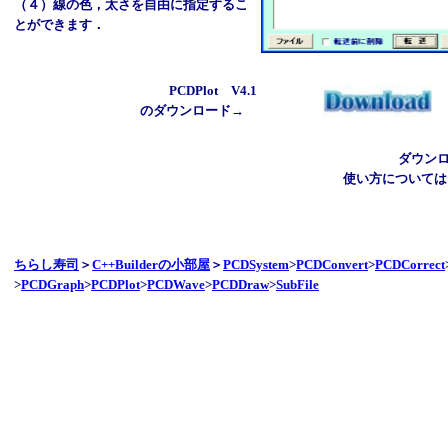
（４）線の色，太さを自由に指定するこ
とができます．
PCDPlot V4.1
のダウンロード→
ダウンロ
使い方については、
ちらし寿司
＞
C++Builderの小部屋
＞
PCDSystem
>
PCDConvert
>
PCDCorrect
>
PCDGraph
>
PCDPlot
>
PCDWave
>
PCDDraw
>
SubFile