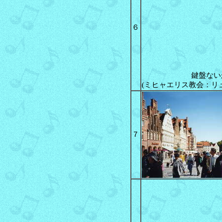
６
鍵盤ない
(ミヒャエリス教会：リ
７