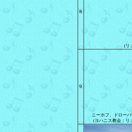
８
(リ
９
ニーホフ、ドローパ
(ヨハニス教会：リ