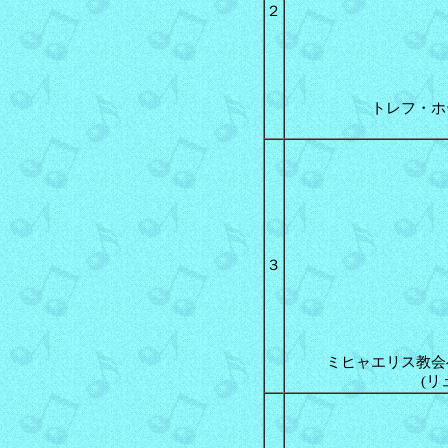
２
トレフ・ホ
３
ミヒャエリス教会
(リ