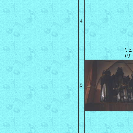
４
ミヒ
(リ
５