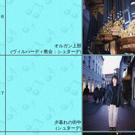
６
オルガン上部
(ヴィルハーディ教会：シュターデ)
７
夕暮れの街中
(シュターデ)