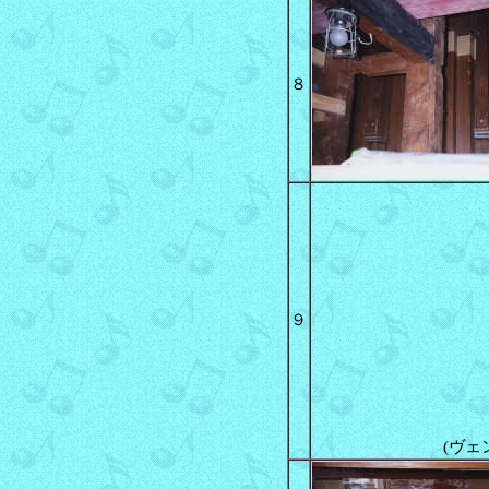
８
９
(ヴェ