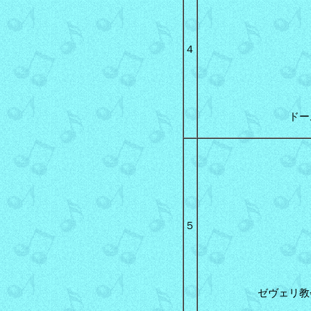
４
ドー
５
ゼヴェリ教