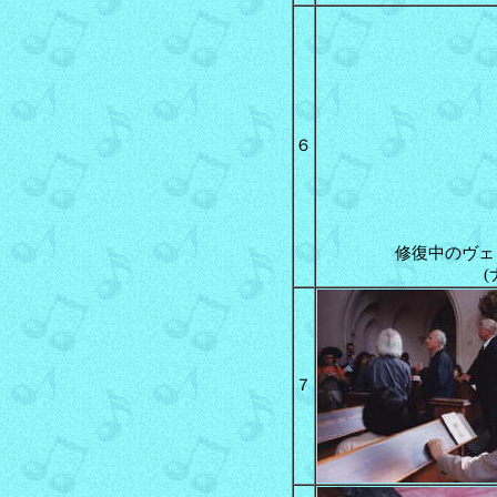
６
修復中のヴェ
７