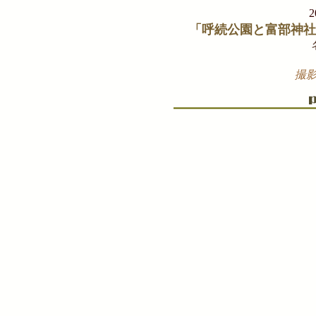
「呼続公園と富部神社
撮影 