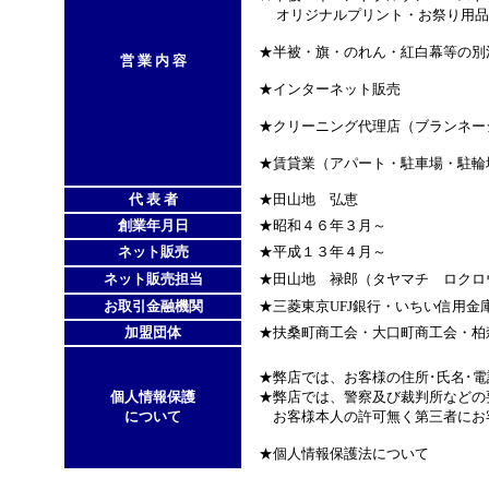
オリジナルプリント・お祭り用品
★半被・旗・のれん・紅白幕等の別
営 業 内 容
★インターネット販売
★クリーニング代理店（ブランネー
★賃貸業（アパート・駐車場・駐輪
代 表 者
★田山地 弘恵
創業年月日
★昭和４６年３月～
ネット販売
★平成１３年４月～
ネット販売担当
★田山地 禄郎（タヤマチ ロクロ
お取引金融機関
★三菱東京UFJ銀行・いちい信用金
加盟団体
★扶桑町商工会・大口町商工会・柏
★弊店では、お客様の住所･氏名･電
個人情報保護
★弊店では、警察及び裁判所などの
について
お客様本人の許可無く第三者にお客
★個人情報保護法について