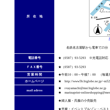
所 在 地
名鉄名古屋駅から電車で25分
電話番号
★（0587）93-5293 ※光電話対応
ＦＡＸ番号
★（0587）93-5293
営 業 時 間
★午前10：00～午後7：00 （毎
ホームページ
★ http://www5b.biglobe.ne.jp/~m52
★ r-tayamachi@msi.biglobe.ne.jp
mail adress
★ marinaprint-onlineshopping@mem
★婦人服・呉服の小売販売
★半被・イベントブルゾン・ベスト