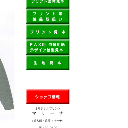
オリジナルプリント
マ リ ー ナ
（婦人服・呉服マリーナ）
〒480-0103