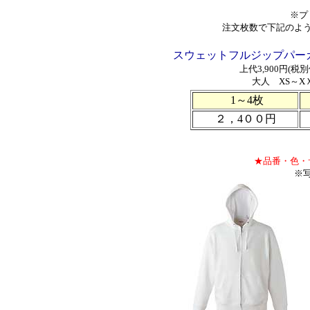
※プ
注文枚数で下記のよ
スウェットフルジップパーカー 
上代3,900円(税
大人 XS～X
1～4枚
２，4００円
★品番・色・
※