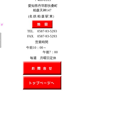
愛知県丹羽郡扶桑町
柏森天神147
(名 鉄 柏 森 駅 東）
ます
TEL. 0587-93-5293
FAX. 0587-93-5293
営業時間
午前10：00～
午後7：00
毎週 月曜日定休