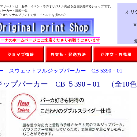
マリーナ）は、お祭・イベント等のオリジナル商品を企画販売するショップです。
カー・5390－01
オリ
 オリジナルプリントで祭・イベントを演出!!◇
℡
のホームページにご来店くださり有難うごさいます。※誠に勝手ながら土・日
愛知
 スウェットフルジップパーカー CB 5390－01
プパーカー CB ５390－01 （全10