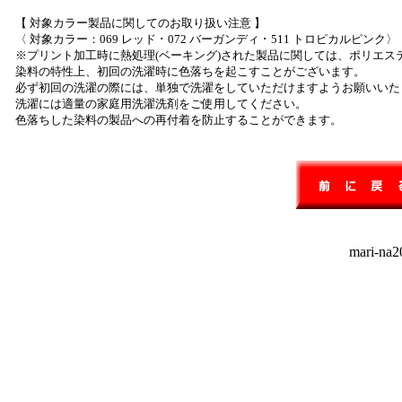
【 対象カラー製品に関してのお取り扱い注意 】
〈 対象カラー：069 レッド ･ 072 バーガンディ ･ 511 トロピカルピンク〉
※プリント加工時に熱処理(ベーキング)された製品に関しては、ポリエス
染料の特性上、初回の洗濯時に色落ちを起こすことがございます。
必ず初回の洗濯の際には、単独で洗濯をしていただけますようお願いいた
洗濯には適量の家庭用洗濯洗剤をご使用してください。
色落ちした染料の製品への再付着を防止することができます。
mari-na20