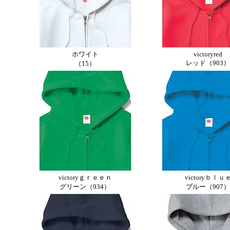
ホワイト
victoryred
レッド（903）
（15）
victoryｇｒｅｅｎ
victoryｂｌｕ
グリーン（934）
ブルー（907）