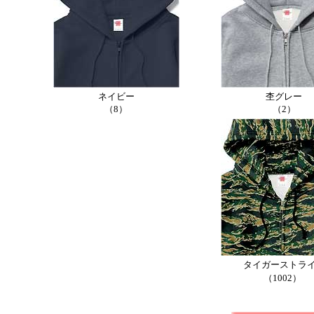
ネイビー
杢グレー
（8）
（2）
タイガーストラ
（1002）