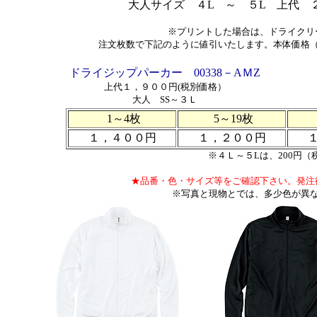
大人サイズ ４L ～ ５L
上代 
※プリントした場合は、ドライクリ
注文枚数で下記のように値引いたします。本体価格
ドライジップパーカー 00338－AＭZ
上代１，９００円(税別価格）
大人 SS～３Ｌ
1～4枚
5～19枚
１，４００円
１，２００円
※４Ｌ～５Lは、200円（
★品番・色・サイズ等をご確認下さい。発注
※写真と現物とでは、多少色が異