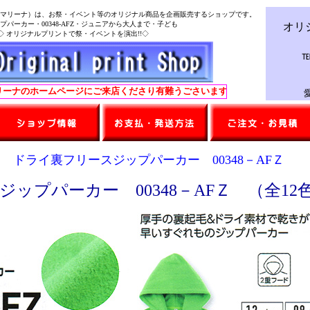
マリーナ）は、お祭・イベント等のオリジナル商品を企画販売するショップです。
パーカー・00348-AFZ・ジュニアから大人まで・子ども
オリ
 オリジナルプリントで祭・イベントを演出!!◇
℡
ホームページにご来店くださり有難うごさいます。※誠に勝手ながら土・日・
愛知
 ドライ裏フリースジップパーカー 00348－AFＺ
ップパーカー 00348－AFＺ （全12