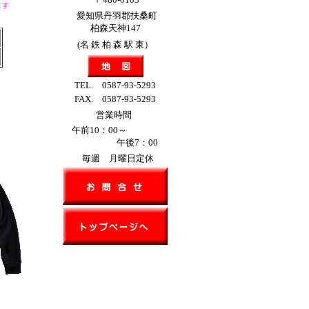
ます
愛知県丹羽郡扶桑町
柏森天神147
(名 鉄 柏 森 駅 東）
TEL. 0587-93-5293
FAX. 0587-93-5293
営業時間
午前10：00～
午後7：00
毎週 月曜日定休