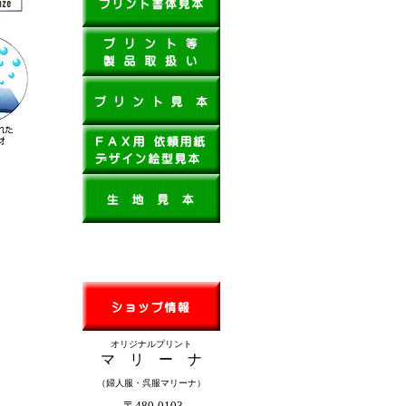
オリジナルプリント
マ リ ー ナ
（婦人服・呉服マリーナ）
〒480-0103