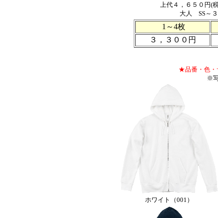
上代４，６５０円(
大人 SS～
1～4枚
３，３００円
★品番・色・
※
ホワイト（001）