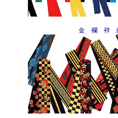
金 襴 袢 