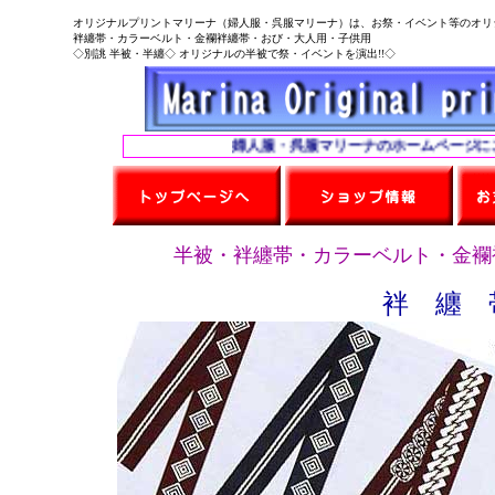
オリジナルプリントマリーナ（婦人服・呉服マリーナ）は、お祭・イベント等のオリ
袢纏帯・カラーベルト・金襴袢纏帯・おび・大人用・子供用
◇別誂 半被・半纏◇ オリジナルの半被で祭・イベントを演出!!◇
婦人服・呉服マリーナのホームページにご来
半被・袢纏帯・カラーベルト・金襴
袢 纏 