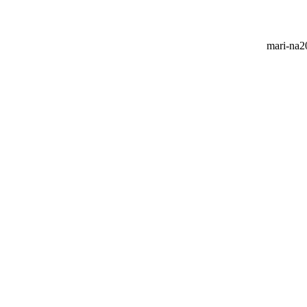
mari-na20
m