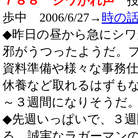
７８８ シワがれ声
投稿
歩中 2006/6/27
→
時の話題
◆昨日の昼から急にシ
邪がうつったようだ。
資料準備や様々な事務
休養など取れるはずも
～３週間になりそうだ
◆先週いっぱいで、３週
る。誠実なラガーマン