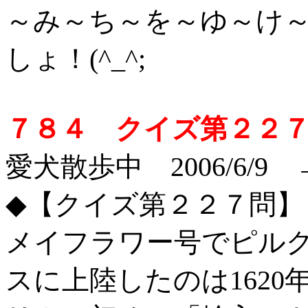
～み～ち～を～ゆ～け
しょ！(^_^;
７８４ クイズ第２２
愛犬散歩中 2006/6/9
◆【クイズ第２２７問】
メイフラワー号でピル
スに上陸したのは162