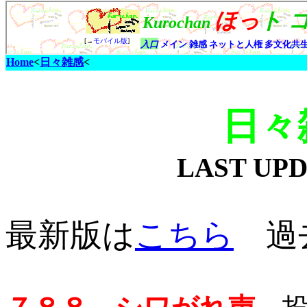
Home
<
日々雑感
<
日々
LAST UP
最新版は
こちら
過去