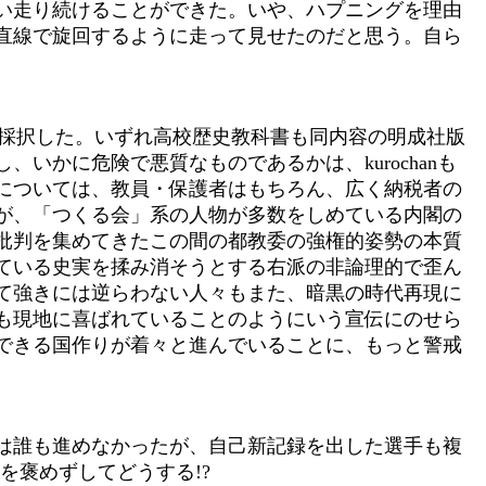
い走り続けることができた。いや、ハプニングを理由
直線で旋回するように走って見せたのだと思う。自ら
を採択した。いずれ高校歴史教科書も同内容の明成社版
かに危険で悪質なものであるかは、kurochanも
については、教員・保護者はもちろん、広く納税者の
が、「つくる会」系の人物が多数をしめている内閣の
批判を集めてきたこの間の都教委の強権的姿勢の本質
ている史実を揉み消そうとする右派の非論理的で歪ん
て強きには逆らわない人々もまた、暗黒の時代再現に
も現地に喜ばれていることのようにいう宣伝にのせら
できる国作りが着々と進んでいることに、もっと警戒
には誰も進めなかったが、自己新記録を出した選手も複
を褒めずしてどうする!?