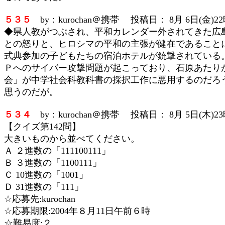
５３５
by：kurochan＠携帯 投稿日： 8月 6日(金)22
◆県人教がつぶされ、平和カレンダー外されてきた広
との怒りと、ヒロシマの平和の主張が健在であること
式典参加の子どもたちの宿泊ホテルが銃撃されている
Ｐへのサイバー攻撃問題が起こっており、石原あたり
会」が中学社会科教科書の採択工作に悪用するのだろ
思うのだが。
５３４
by：kurochan＠携帯 投稿日： 8月 5日(木)23
【クイズ第142問】
大きいものから並べてください。
Ａ ２進数の「111100111」
Ｂ ３進数の「1100111」
Ｃ 10進数の「1001」
Ｄ 31進数の「111」
☆応募先:kurochan
☆応募期限:2004年８月11日午前６時
☆難易度:２