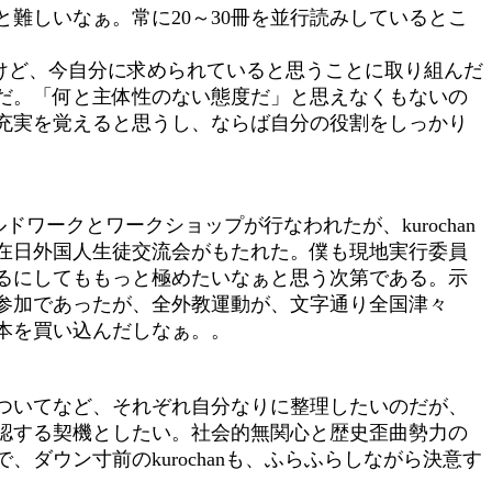
難しいなぁ。常に20～30冊を並行読みしているとこ
けど、今自分に求められていると思うことに取り組んだ
だ。「何と主体性のない態度だ」と思えなくもないの
充実を覚えると思うし、ならば自分の役割をしっかり
ワークとワークショップが行なわれたが、kurochan
国在日外国人生徒交流会がもたれた。僕も現地実行委員
るにしてももっと極めたいなぁと思う次第である。示
の参加であったが、全外教運動が、文字通り全国津々
本を買い込んだしなぁ。。
ついてなど、それぞれ自分なりに整理したいのだが、
認する契機としたい。社会的無関心と歴史歪曲勢力の
ダウン寸前のkurochanも、ふらふらしながら決意す