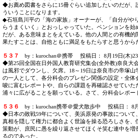
◆お薦め図書をさらに15冊ぐらい追加したいのだが、
ういうことになります。
◆石垣島川平の「海の家族」オーナーが、「自分がや
らうまくいく」とおっしゃっていた。ペンションを始
だが、ある意味まとをえている。他の人間との有機的
果たすことは、自他ともに満足をもたらすと思うから
５３７
by：kurochan＠携帯 投稿日： 8月19日(木)23
◆第25回全国在日外国人教育研究集会(全外教)奈良大
は風邪でダウンし、欠席。18～19日は奈良市の帝塚
の一人として、各分科会のプレゼン関係の設定・全体
唆に富むレポートや、自らの課題を再確認させていただ
浦々に広がることを願っている。さて、分科会レポー
５３６
by：kurochan携帯＠愛犬散歩中 投稿日： 8月1
◆日本の敗戦59年について、美浜原発の事故につい
真相を隠して権力に都合よく世論を操る恐ろしさを、
策動が、庶民に愚を繰り返させてほくそ笑む連中を増長さ
るのであった。