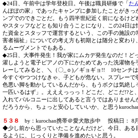
◆24日、午前中は学年登校日。午後は職員研修で「
た
んぽぽの家」であったキャンプに参加したことがきっ
ンプでのできごとだ。もう四半世紀近く前になるけど
やスタッフなどとも知り合うことになり、この24日
た資金とスタッフで運営するという、この手の施設の
害者福祉」についての考え方も初期とは随分と変わり
るムーヴメントでもある。
◆25日、大事件発生！我が家にムカデ発生なのだ！
濯しようと電子ピアノの下にかためてあった洗濯物を
レーしてみると、＼（〇_ｏ)／ギョギョ!! 10センチ
今すぐやつつけなきゃ、子どもが危ない。スプレーで
色悪い脚を動かしているんだから、もうボクは気絶し
一匹いるはず」。えええっっっ！どこだ、どこだ!?
入れてバルコニーに出してあると言うではありません
だろうから、ちょっと安心していいか、と思うkuroc
５３８
by：kurochan携帯＠愛犬散歩中 投稿日： 8月2
◆少し前から思っていたことなんだけど、今日、ある
るように、じっくりと準備を進めたいと思う。