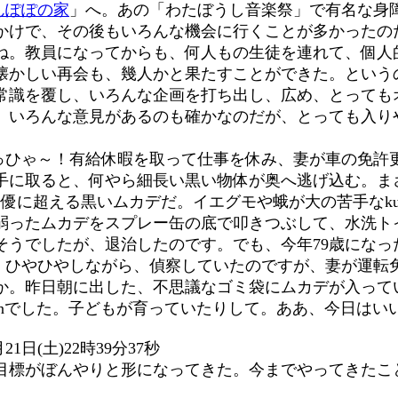
んぽぽの家
」へ。あの「わたぼうし音楽祭」で有名な身
かけで、その後もいろんな機会に行くことが多かったの
ね。教員になってからも、何人もの生徒を連れて、個人
は懐かしい再会も、幾人かと果たすことができた。という
常識を覆し、いろんな企画を打ち出し、広め、とっても
、いろんな意見があるのも確かなのだが、とっても入り
どっひゃ～！有給休暇を取って仕事を休み、妻が車の免許
手に取ると、何やら細長い黒い物体が奥へ逃げ込む。ま
は優に超える黒いムカデだ。イエグモや蛾が大の苦手なku
弱ったムカデをスプレー缶の底で叩きつぶして、水洗ト
そうでしたが、退治したのです。でも、今年79歳になっ
と、ひやひやしながら、偵察していたのですが、妻が運転
か。昨日朝に出した、不思議なゴミ袋にムカデが入って
hanでした。子どもが育っていたりして。ああ、今日は
1日(土)22時39分37秒
目標がぼんやりと形になってきた。今までやってきたこ