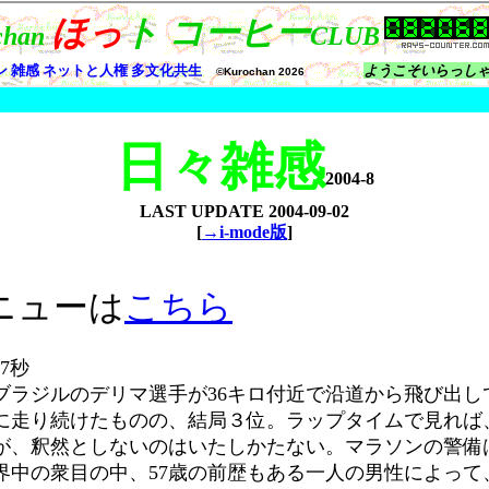
日々雑感
2004-8
LAST UPDATE
2004-09-02
[
→i-mode版
]
ニューは
こちら
分7秒
ブラジルのデリマ選手が36キロ付近で沿道から飛び出し
に走り続けたものの、結局３位。ラップタイムで見れば
が、釈然としないのはいたしかたない。マラソンの警備
界中の衆目の中、57歳の前歴もある一人の男性によって