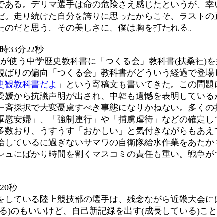
である。デリマ選手は命の危険さえ感じたというが、幸
だ。走り続けた自分を誇りに思ったからこそ、ラストの
たのだと思う。その美しさに、僕は胸を打たれる。
時33分22秒
生が使う中学歴史教科書に「つくる会」教科書(扶桑社)
ばりの偏向「つくる会」教科書がどういう経過で登場し、い
史観教科書だよ
」という寄稿文も書いてきた。この問題
愛媛から抗議声明が出され、中韓も遺憾を表明している
一斉採択で大変憂慮すべき事態になりかねない。多くの
軍慰安婦」、「強制連行」や「捕虜虐待」などの確定し
多数おり、うすうす「おかしい」と気付きながらもあえ
給しているに過ぎないサマワの自衛隊給水作業をあたか
シュにばかり時間を割くマスコミの責任も重い。戦争が
20秒
問をしている陸上競技部の選手は、残念ながら近畿大会
)のもいいけど、自己新記録を出す(成長している)こと