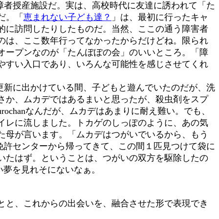
障者授産施設だ。実は、高校時代に友達に誘われて「た
だ。「
恵まれない子ども達？
」は、最初に行ったキャ
的に訪問したりしたものだ。当然、ここの通う障害者
のは、ここ数年行ってなかったからだけどね。限られ
オープンなのが「たんぽぽの会」のいいところ。「障
やすい入口であり、いろんな可能性を感じさせてくれ
更新に出かけている間、子どもと遊んでいたのだが、洗
さか、ムカデではあるまいと思ったが、殺虫剤をスプ
rochanなんだが、ムカデはあまりに耐え難い。でも、
イレに流しました。トカゲのしっぽのように、あの気
た母が言います。「ムカデはつがいでいるから、もう
免許センターから帰ってきて、この間１匹見つけて袋に
いたはず。ということは、つがいの双方を駆除したの
いい夢を見れそにないなぁ。
とと、これからの出会いを、融合させた形で表現でき