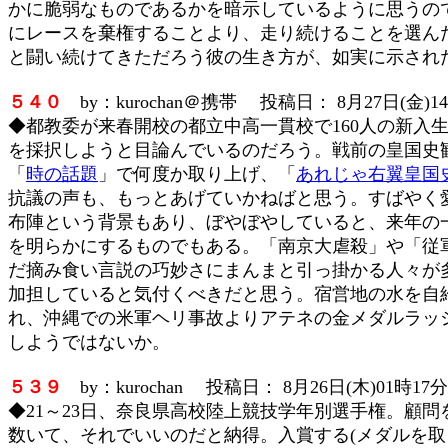
かに脆弱なものであるかを暗示しているように思うの
にレースを棄権することより、走り続けることを選ん
と闘い続けてきただろう彼の生き方が、如実に示され
５４０
by：kurochan＠携帯 投稿日： 8月27日(金)14
◆都教委が来春開校の都立中高一貫校で160人の新入
を採択しようと目論んでいるのだろう。戦前の皇国史観
「
時の話題
」で何度か取り上げ、「
あれじゃ右翼皇国
抗議の声も、もっとあげていかねばと思う。すばやく
布陣という背景もあり、ぼやぼやしていると、来年の
を明らかにするものでもある。「南京大虐殺」や「従
だ摘み食い言説の巧妙さにまんまと引っ掛かる人々が
加担していると気付くべきだと思う。宿営地の水を自
れ、沖縄での米軍ヘリ事故よりアテネの金メダルラッ
しようではないか。
５３９
by：kurochan 投稿日： 8月26日(木)01時17分
◆21～23日、奈良県高校陸上競技学年別選手権。顧
数いて、それでいいのだと納得。入賞する(メダルを取る