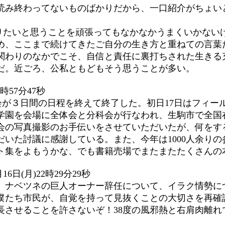
読み終わってないものばかりだから、一口紹介がちょいと
りたいと思うことを頑張ってもなかなかうまくいかない
め、ここまで続けてきたご自分の生き方と重ねての言葉
関わりのなかでこそ、自信と責任に裏打ちされた生きる
だ。近ごろ、公私ともどもそう思うことが多い。
時57分47秒
会が３日間の日程を終えて終了した。初日17日はフィールド
山学園を会場に全体会と分科会が行なわれ、生駒市で全
会の写真撮影のお手伝いをさせていただいたが、何をす
いた討議に感謝している。また、今年は1000人余り
ト集をよもうかな、でも書籍売場でまたまたたくさんの
6日(月)22時29分29秒
て、ナベツネの巨人オーナー辞任について、イラク情勢に
僕たち市民が、自覚を持って見抜くことの大切さを再確
せることを許さないぞ！38度の風邪熱と右肩肉離れで、