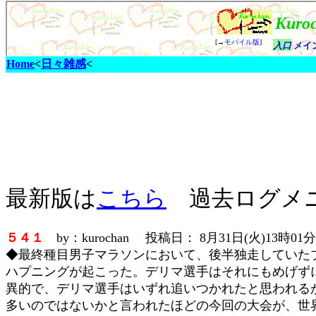
Home
<
日々雑感
<
最新版は
こちら
過去ログメ
５４１
by：kurochan 投稿日： 8月31日(火)13時01
◆最終種目男子マラソンにおいて、後半独走していた
ハプニングが起こった。デリマ選手はそれにもめげず
異的で、デリマ選手はいずれ追いつかれたと思われる
多いのではないかと言われたほどの今回の大会が、世