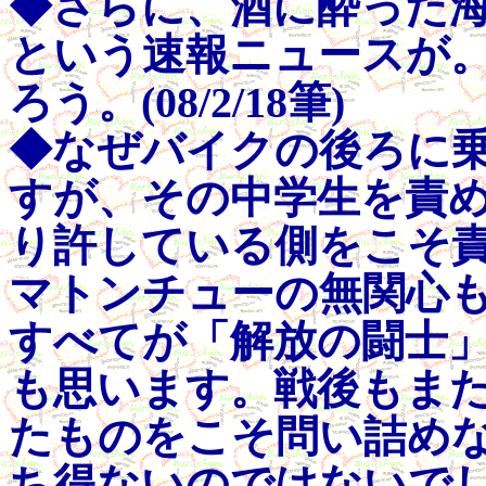
◆さらに、酒に酔った
という速報ニュースが
ろう。(08/2/18筆)
◆なぜバイクの後ろに
すが、その中学生を責
り許している側をこそ
マトンチューの無関心
すべてが「解放の闘士
も思います。戦後もま
たものをこそ問い詰め
ち得ないのではないでしょう