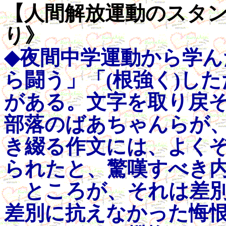
【人間解放運動のスタンス】
り》
◆夜間中学運動から学
ら闘う」「(根強く)し
がある。文字を取り戻
部落のばあちゃんらが
き綴る作文には、よく
られたと、驚嘆すべき
ところが、それは差別
差別に抗えなかった悔