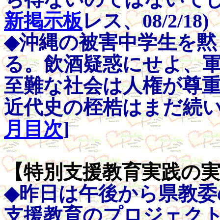
新掲示板
レス、08/2/18)
◆沖縄の被害中学生を
る。飲酒疑惑にせよ、
至難な社会は人権が尊
近代史の桎梏はまだ続い
月目次
]
【特別支援教育実践の実態】
◆昨日は午後から県教委
支援教育のプロジェク