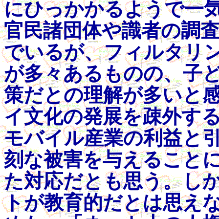
にひっかかるようで一
官民諸団体や識者の調
でいるが、フィルタリ
が多々あるものの、子
策だとの理解が多いと
イ文化の発展を疎外す
モバイル産業の利益と
刻な被害を与えること
た対応だとも思う。し
トが教育的だとは思え