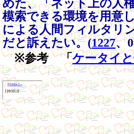
めた、「ネット上の人
模索できる環境を用意
による人間フィルタリ
だと訴えたい。(
1227
、0
※参考 「
ケータイと