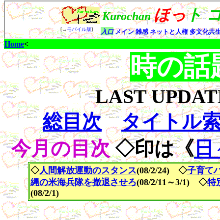
Home
<
時の話
LAST UPDA
総目次
タイトル
今月の目次
◇印は《
日
◇
人間解放運動のスタンス
(08/2/24) ◇
子育て
縄の米海兵隊を撤退させろ
(08/2/11～3/1) ◇
特
(08/2/1)