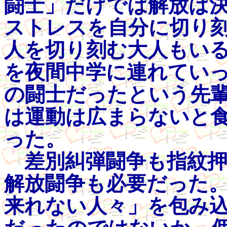
闘士」だけでは解放は
ストレスを自分に切り刻
人を切り刻む大人もい
を夜間中学に連れてい
の闘士だったという先
は運動は広まらないと
った。
差別糾弾闘争も指紋押
解放闘争も必要だった
来れない人々」を包み