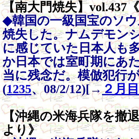
【南大門焼失】vol.437
◆韓国の一級国宝のソ
焼失した。ナムデモン
に感じていた日本人も
か日本では室町期にあ
当に残念だ。模倣犯行
(
1235
、08/2/12)[→
２月
【沖縄の米海兵隊を撤退させ
より》