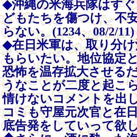
◆沖縄の米海兵隊はす
どもたちを傷つけ、不
らない。
(1234、08/2/11)
◆在日米軍は、取り分け
もらいたい。地位協定
恐怖を温存拡大させる
うなことが二度と起こ
情けないコメントを出
コミも守屋元次官と在
底告発をしていって欲し