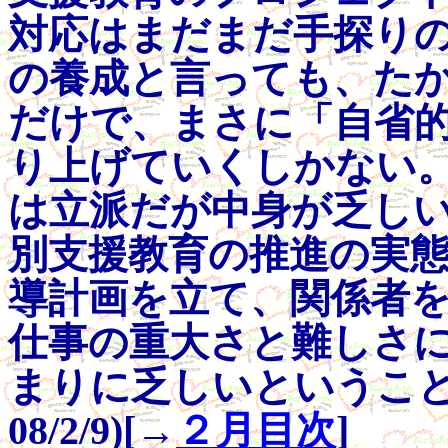
対応はまだまだ手探り
の養成と言っても、た
だけで、まさに「自省
り上げていくしかない
は立派だが中身が乏し
別支援教育の推進の実
導計画を立て、関係者
仕事の重大さと難しさ
まりに乏しいということ
08/2/9)[→
２月目次
]