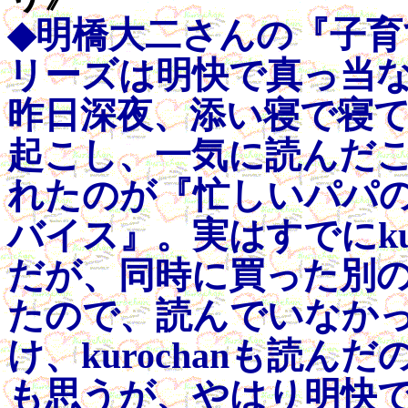
◆明橋大二さんの『子
リーズは明快で真っ当
昨日深夜、添い寝で寝てし
起こし、一気に読んだ
れたのが『忙しいパパ
バイス』。実はすでにku
だが、同時に買った別
たので、読んでいなか
け、kurochanも読
も思うが、やはり明快