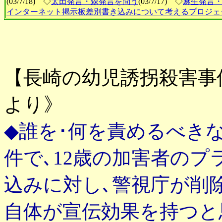
(03/7/18) ◇
太田発言・森発言を問う
(03/7/17) ◇
麻生発言
インターネット掲示板差別書き込みについて考えるプロジェ
【長崎の幼児誘拐殺害事件に
より》
◆誰を･何を責めるべき
件で､12歳の加害者の
込みに対し､警視庁が削
自体が宣伝効果を持つと