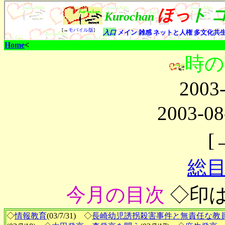
Home
<
時の
2003
2003-08
[
総
今月の目次
◇印
◇
情報教育
(03/7/31) ◇
長崎幼児誘拐殺害事件と無責任な教