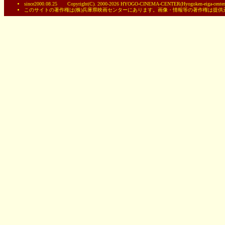
since2000.08.25 Copyright(C). 2000-2026 HYOGO-CINEMA-CENTER(Hyogoken-eiga-centerC
このサイトの著作権は(株)兵庫県映画センターにあります。画像・情報等の著作権は提