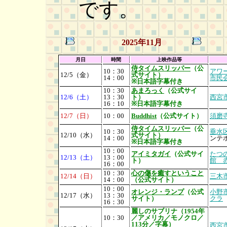
です。
2025年11月
月日
時間
上映作品等
侍タイムスリッパー
（公
10：30
アワ
12/5（金）
式サイト）
14：00
市民
※日本語字幕付き
10：30
あまろっく
（公式サイ
12/6（土）
13：30
ト）
西宮
16：10
※日本語字幕付き
12/7（日）
10：00
Buddhist
（公式サイト）
須磨
侍タイムスリッパー
（公
10：30
垂水
12/10（水）
式サイト）
14：00
ンテ
※日本語字幕付き
10：00
アイミタガイ
（公式サイ
たつ
12/13（土）
13：00
ト）
館 
16：00
10：30
心の傷を癒すということ
12/14（日）
三木
14：00
（公式サイト）
10：00
オレンジ・ランプ
（公式
小野
12/17（水）
13：30
サイト）
クラ
16：30
麗しのサブリナ（1954年
10：30
／アメリカ／モノクロ／
113分／字幕）
西宮