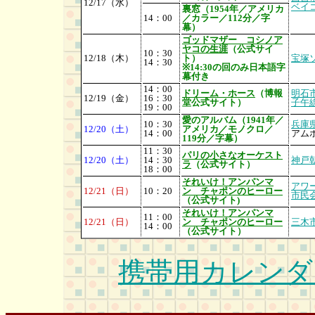
12/17（水）
ベイ
裏窓（1954年／アメリカ
14：00
／カラー／112分／字
幕）
ゴッドマザー コシノア
ヤコの生涯
（公式サイ
10：30
12/18（木）
ト）
宝塚
14：30
※14:30の回のみ日本語字
幕付き
14：00
ドリーム・ホース
（博報
明石
12/19（金）
16：30
堂公式サイト）
子午
19：00
愛のアルバム（1941年／
10：30
兵庫
12/20（土）
アメリカ／モノクロ／
14：00
アム
119分／字幕）
11：30
パリの小さなオーケスト
12/20（土）
14：30
神戸
ラ
（公式サイト）
18：00
それいけ！アンパンマ
アワ
12/21（日）
10：20
ン チャポンのヒーロー
市民
（公式サイト)
それいけ！アンパンマ
11：00
12/21（日）
ン チャポンのヒーロー
三木
14：00
（公式サイト）
携帯用カレンダ