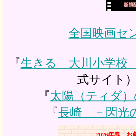
全国映画セ
『
生きる 大川小学校
式サイト）
『
太陽（ティダ）
『
長崎 －閃光
2026年春 