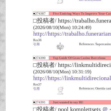
■274387
Five Enticing Ways To Improve Your Casi
□投稿者/ https://trabalho.funer
(2026/08/10(Mon) 10:24:49)
http://https://trabalho.funerar
Res36
References: Supercasi
引用
■274390
Top Guide Of Gran Casino Barcelona
□投稿者/ https://linkmultidirec
(2026/08/10(Mon) 10:31:19)
http://https://linkmultidirecio
Res37
References: Oneida cas
引用
■274391
Just wanted to say Hi!
□投稿者/ pool komplettsets
＠