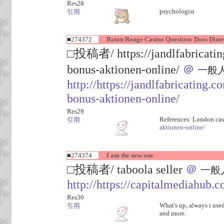
Res28
psychologist
引用
■274372
Baton Rouge Casino Question: Does Dime
□投稿者/ https://jandlfabricating
bonus-aktionen-online/
＠
一般人(1
http://https://jandlfabricating.
bonus-aktionen-online/
Res29
References: London ca
引用
aktionen-online/
■274374
I am the new one
□投稿者/ taboola seller
＠
一般人(
http://https://capitalmediahub.
Res30
What's up, always i used
引用
and more.