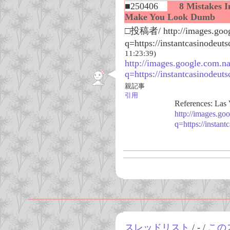
■250406
8 Mistakes In
Make You Look Dumb
□投稿者/ http://images.googl
q=https://instantcasinodeut
11:23:39)
http://images.google.com.na
q=https://instantcasinodeuts
親記事
引用
References: Las
http://images.go
q=https://instant
スレッドリスト
/ - /
この