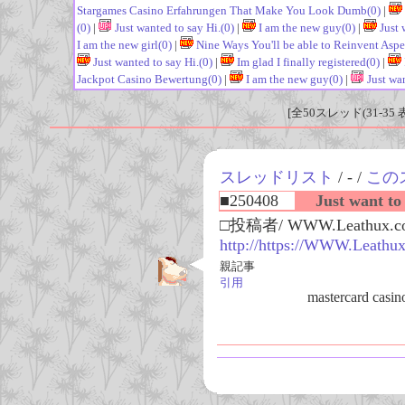
Stargames Casino Erfahrungen That Make You Look Dumb(0)
|
(0)
|
Just wanted to say Hi.(0)
|
I am the new guy(0)
|
Just 
I am the new girl(0)
|
Nine Ways You'll be able to Reinvent Aspe
Just wanted to say Hi.(0)
|
Im glad I finally registered(0)
|
Jackpot Casino Bewertung(0)
|
I am the new guy(0)
|
Just wan
[全50スレッド(31-35 
スレッドリスト
/ - /
この
■250408
Just want to 
□投稿者/ WWW.Leathux.
http://https://WWW.Leathux
親記事
引用
mastercard casin