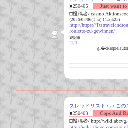
■250405
Just want to 
□投稿者/ casino Aktionscod
(2026/08/06(Thu) 11:23:23)
http://https://Ttstraveland
roulette-zu-gewinnen/
親記事
引用
gl�cksspielauto
スレッドリスト
/ - /
この
■250403
Cops And Robb
□投稿者/ http://wiki.abcvg
http://wiki.abcvg.com/api.p