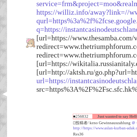
service=frm&project=moo&real
https://williz.info/away?link
qurl=https%3a%2f%2fcse.googl
q=https://instantcasinodeutschlan
[url=https://www.thesamba.com/v
redirect=www.thetriumphforum.
redirect=www.thetriumphforum
[url=https://wikitalia.russia
[url=http://aktsh.ru/go.php?url=ht
url=https://instantcasinodeutschl
src=https%3A%2F%2Fsc.sfc.hk%
■256832
Just wanted to say Hell
□投稿者/ keno Gewinnauszahlung
＠
http://https://www.aslan-kurban-adak
Res36