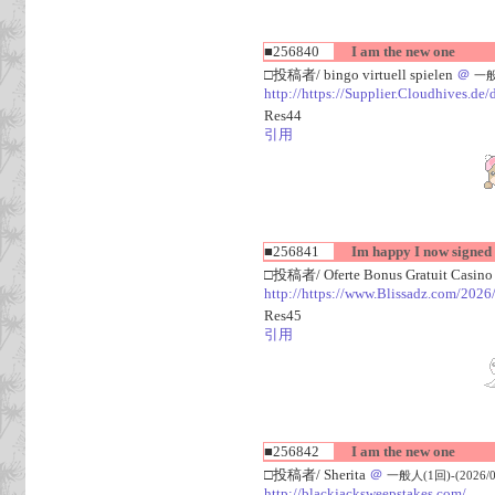
■256840
I am the new one
□投稿者/ bingo virtuell spielen
＠
一般人
http://https://Supplier.Cloudhives.de/
Res44
引用
■256841
Im happy I now signed
□投稿者/ Oferte Bonus Gratuit Casino
http://https://www.Blissadz.com/2026
Res45
引用
■256842
I am the new one
□投稿者/ Sherita
＠
一般人(1回)-(2026/08/
http://blackjacksweepstakes.com/