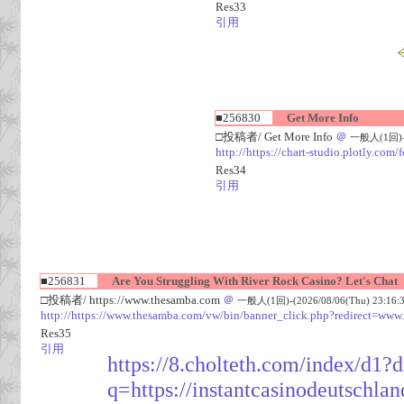
Res33
引用
■256830
Get More Info
□投稿者/ Get More Info
＠
一般人(1回)-(2
http://https://chart-studio.plotly.com
Res34
引用
■256831
Are You Struggling With River Rock Casino? Let's Chat
□投稿者/ https://www.thesamba.com
＠
一般人(1回)-(2026/08/06(Thu) 23:16:3
http://https://www.thesamba.com/vw/bin/banner_click.php?redirect=
Res35
引用
https://8.cholteth.com/index/
q=https://instantcasinodeutschlan