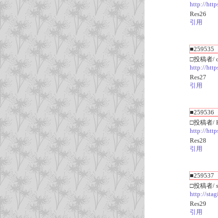
http://htt
Res26
引用
■25953
□投稿者/ onl
http://ht
Res27
引用
■25953
□投稿者/ Ha
http://htt
Res28
引用
■25953
□投稿者/ st
http://sta
Res29
引用