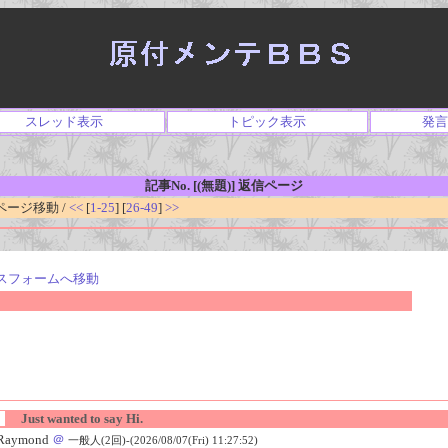
スレッド表示
トピック表示
発言
記事No. [(無題)] 返信ページ
ージ移動 /
<<
[
1-25
] [
26-49
]
>>
スフォームへ移動
4
Just wanted to say Hi.
Raymond
＠
一般人(2回)-(2026/08/07(Fri) 11:27:52)