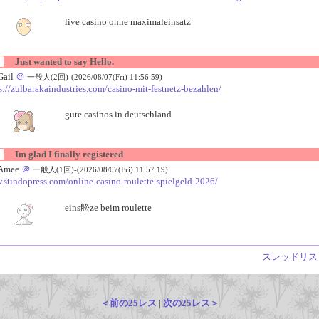
live casino ohne maximaleinsatz
2
Just wanted to say Hello.
ail
＠
一般人(2回)-(2026/08/07(Fri) 11:56:59)
ps://zulbarakaindustries.com/casino-mit-festnetz-bezahlen/
gute casinos in deutschland
3
Im glad I finally registered
Amee
＠
一般人(1回)-(2026/08/07(Fri) 11:57:19)
.stindopress.com/online-casino-roulette-spielgeld-2026/
eins舩ze beim roulette
スレッドリス
＜前の25レス
|
次の25レス＞