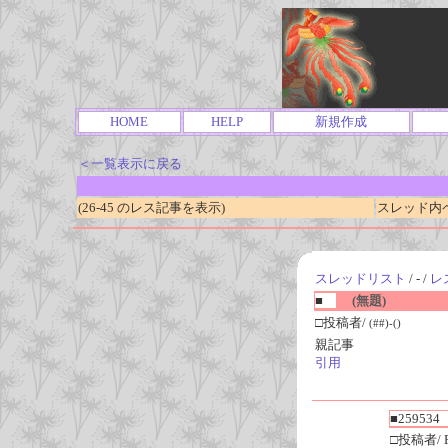
HOME
HELP
新規作成
＜一覧表示に戻る
(26-45 のレス記事を表示)
スレッド内ペ
スレッドリスト
/ - /
レ
■
(無題)
□投稿者/
(##)-()
親記事
引用
■25953
□投稿者/ 