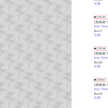
引用
■25954
□投稿者/ S
http://htt
Res37
引用
■25954
□投稿者/ M
http://htt
Res38
引用
■25954
□投稿者/ Or
http://htt
Res39
引用