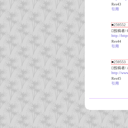
Res43
引用
■25955
□投稿者/ G
http://htt
Res44
引用
■25955
□投稿者/ 
http://www
Res45
引用