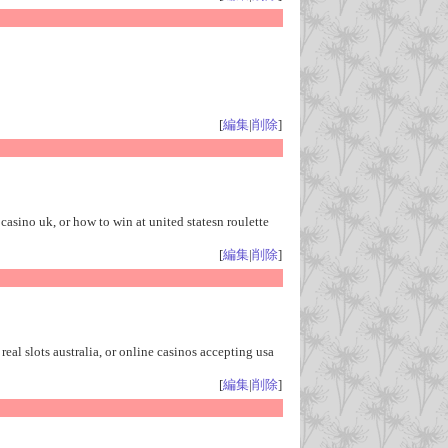
[
編集
|
削除
]
asino uk, or how to win at united statesn roulette
[
編集
|
削除
]
eal slots australia, or online casinos accepting usa
[
編集
|
削除
]