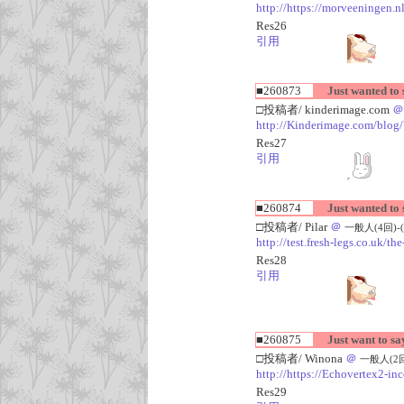
http://https://morveeningen.n
Res26
引用
■260873
Just wanted to s
□投稿者/ kinderimage.com
＠
http://Kinderimage.com/blog
Res27
引用
■260874
Just wanted to s
□投稿者/ Pilar
＠
一般人(4回)-(20
http://test.fresh-legs.co.uk
Res28
引用
■260875
Just want to say
□投稿者/ Winona
＠
一般人(2回)-
http://https://Echovertex2-in
Res29