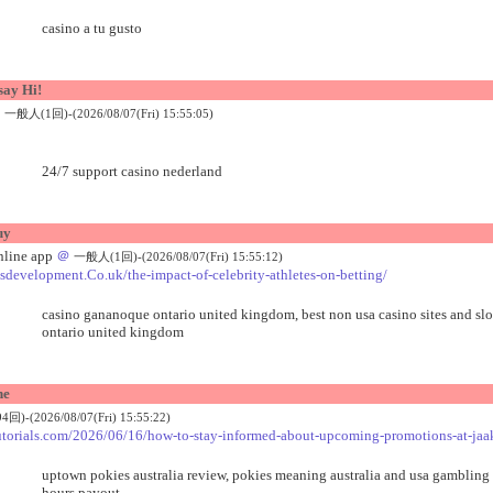
casino a tu gusto
say Hi!
＠
一般人(1回)-(2026/08/07(Fri) 15:55:05)
24/7 support casino nederland
uy
line app
＠
一般人(1回)-(2026/08/07(Fri) 15:55:12)
Atsdevelopment.Co.uk/the-impact-of-celebrity-athletes-on-betting/
casino gananoque ontario united kingdom, best non usa casino sites and slot 
ontario united kingdom
ne
-(2026/08/07(Fri) 15:55:22)
utorials.com/2026/06/16/how-to-stay-informed-about-upcoming-promotions-at-jaa
uptown pokies australia review, pokies meaning australia and usa gambling 
hours payout