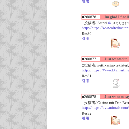
引用
■260876
Im glad I finall
□投稿者/ Astrid
＠
メカ好き(78回)-
http://https://www.altedmateri
Res30
引用
■260877
Just wanted to s
□投稿者/ nettikasino rekister
http://https://Www.Dramartin
Res31
引用
■260878
Just want to say
□投稿者/ Casino mit Den Best
http://https://aveanimals.com
Res32
引用