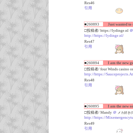
Res46
引用
■260893
Just wanted to 
□投稿者/ https://lydinge.nl
http://https://lydinge.nl/
Res47
引用
■260894
I am the new g
□投稿者/ four Winds casino on
http://https://Sauceprojects.
Res48
引用
■260895
I am the new o
□投稿者/ Mandy
＠
メカ好き(94回)
http://https://Mixemergencyt
Res49
引用