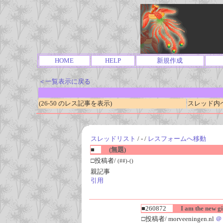
HOME
HELP
新規作成
＜一覧表示に戻る
(26-50 のレス記事を表示)
スレッド内ペ
スレッドリスト
/ - /
レスフォームへ移動
■
(無題)
□投稿者/
(##)-()
親記事
引用
■260872
I am the new gi
□投稿者/ morveeningen.nl
＠