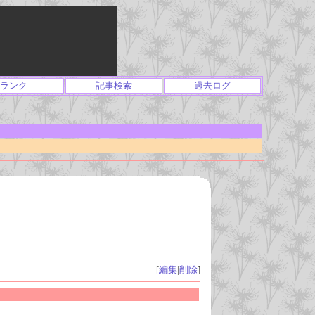
ランク
記事検索
過去ログ
[
編集
|
削除
]