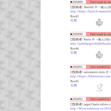
■260889
Just want to say
□投稿者/ Sherrill
＠
一般人(2回)-(
http://https://feurich-immobi
Res43
引用
■260890
Just want to say
□投稿者/ Kiera
＠
一般人(5回)-(20
http://judithpiper.fuddlebunk
Res44
引用
■260891
Just wanted to s
□投稿者/ automaten slots
＠
一
http://https://Efrainrozas.co
Res45
引用
■260892
Just wanted to 
□投稿者/ jugar Gratis ruleta cas
http://Www.redmouse.es/2024/