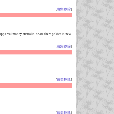
[
編集
|
削除
]
ps real money australia, or are there pokies in new
[
編集
|
削除
]
[
編集
|
削除
]
[
編集
|
削除
]