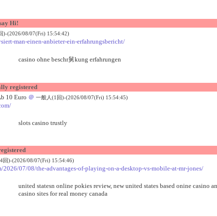
say Hi!
(2026/08/07(Fri) 15:54:42)
lysiert-man-einen-anbieter-ein-erfahrungsbericht/
casino ohne beschr舅kung erfahrungen
ly registered
b 10 Euro
＠
一般人(1回)-(2026/08/07(Fri) 15:54:45)
.com/
slots casino trustly
egistered
)-(2026/08/07(Fri) 15:54:46)
om/2026/07/08/the-advantages-of-playing-on-a-desktop-vs-mobile-at-mr-jones/
united statesn online pokies review, new united states based onine casino a
casino sites for real money canada