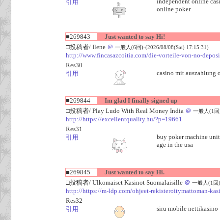
independent online casi
引用
online poker
■269843
Just wanted to say Hi!
□投稿者/ Ilene
＠
一般人(6回)-(2026/08/08(Sat) 17:15:31)
http://www.fincasazcoitia.com/die-vorteile-von-no-deposi
Res30
casino mit auszahlung 
引用
■269844
Im glad I finally signed up
□投稿者/ Play Ludo With Real Money India
＠
一般人(1回)-(
http://https://excellentquality.hu/?p=19661
Res31
buy poker machine unite
引用
age in the usa
■269845
Just wanted to say Hi.
□投稿者/ Ulkomaiset Kasinot Suomalaisille
＠
一般人(1回)-(2
http://https://m-ldp.com/ohjeet-rekisteroitymattoman-k
Res32
siru mobile nettikasino
引用