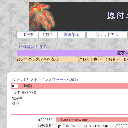
HOME
HELP
新規作成
スレッド表示
＜一覧表示に戻る
記事No
(26-44 のレス記事を表示)
スレッド内ページ移動 /
<<
[
1
スレッドリスト
/ - /
レスフォームへ移動
■
(無題)
□投稿者/
(##)-()
親記事
引用
■269839
I am the new one
□投稿者/ https://blacksaltculinary.techzenau.com/2026/0