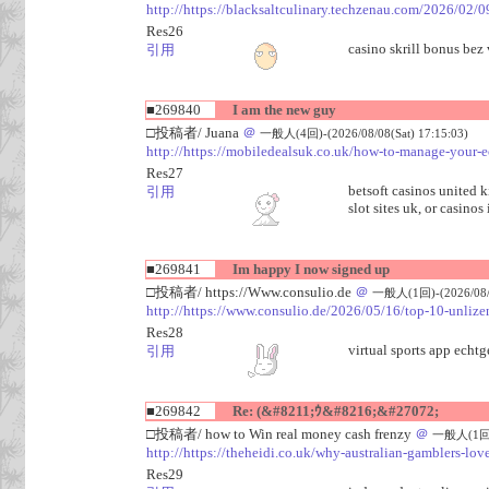
http://https://blacksaltculinary.techzenau.com/2026/02/
Res26
casino skrill bonus bez
引用
■269840
I am the new guy
□投稿者/ Juana
＠
一般人(4回)-(2026/08/08(Sat) 17:15:03)
http://https://mobiledealsuk.co.uk/how-to-manage-your-ec
Res27
betsoft casinos united
引用
slot sites uk, or casino
■269841
Im happy I now signed up
□投稿者/ https://Www.consulio.de
＠
一般人(1回)-(2026/08/08
http://https://www.consulio.de/2026/05/16/top-10-unlizenz
Res28
virtual sports app echtg
引用
■269842
Re: (&#8211;ｳ&#8216;&#27072;
□投稿者/ how to Win real money cash frenzy
＠
一般人(1回)-(
http://https://theheidi.co.uk/why-australian-gamblers-lov
Res29