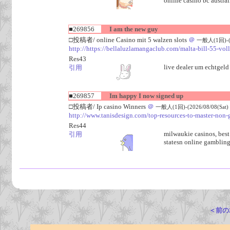
online casino bc austral
■269856
I am the new guy
□投稿者/ online Casino mit 5 walzen slots
＠
一般人(1回)-(20
http://https://bellaluzlamangaclub.com/malta-bill-55-vol
Res43
live dealer um echtgeld
引用
■269857
Im happy I now signed up
□投稿者/ Ip casino Winners
＠
一般人(1回)-(2026/08/08(Sat) 
http://www.tanisdesign.com/top-resources-to-master-non-
Res44
milwaukie casinos, best
引用
statesn online gamblin
＜前の