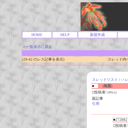
HOME
HELP
新規作成
＜一覧表示に戻る
(26-42 のレス記事を表示)
スレッド内ペ
スレッドリスト
/ - /
■
(無題)
□投稿者/
(##)-()
親記事
引用
■2728
□投稿者/ C