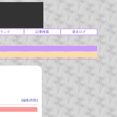
ランク
記事検索
過去ログ
[
編集
|
削除
]