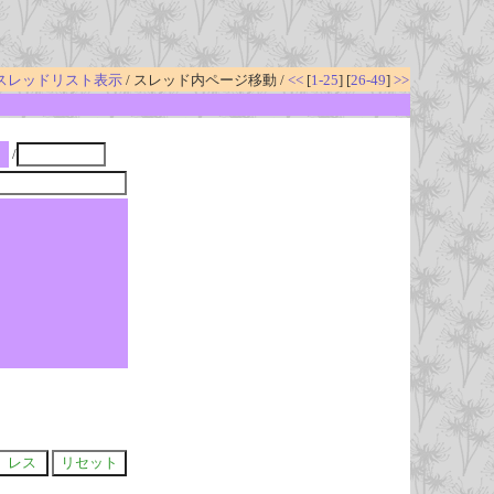
スレッドリスト表示
/ スレッド内ページ移動 /
<<
[
1-25
] [
26-49
]
>>
/