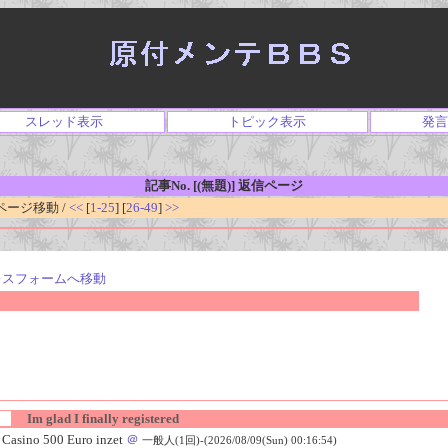
スレッド表示
トピック表示
発言
記事No. [(無題)] 返信ページ
ージ移動 /
<<
[
1-25
] [
26-49
]
>>
レスフォームへ移動
82
Im glad I finally registered
asino 500 Euro inzet
＠
一般人(1回)-(2026/08/09(Sun) 00:16:54)