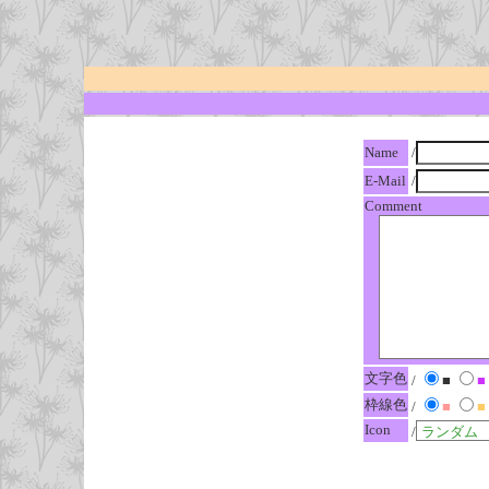
Name
/
E-Mail
/
Comment
文字色
/
■
■
枠線色
/
■
■
Icon
/