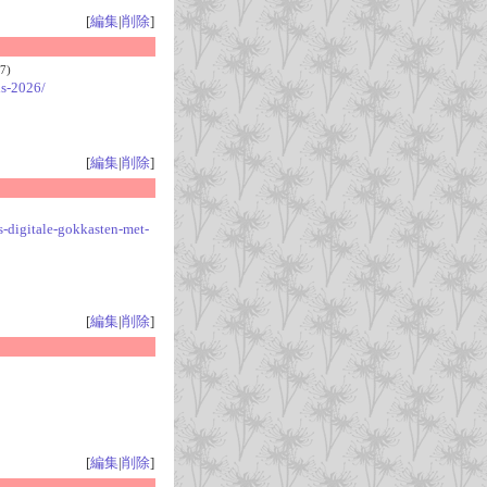
[
編集
|
削除
]
7)
ls-2026/
[
編集
|
削除
]
s-digitale-gokkasten-met-
[
編集
|
削除
]
[
編集
|
削除
]