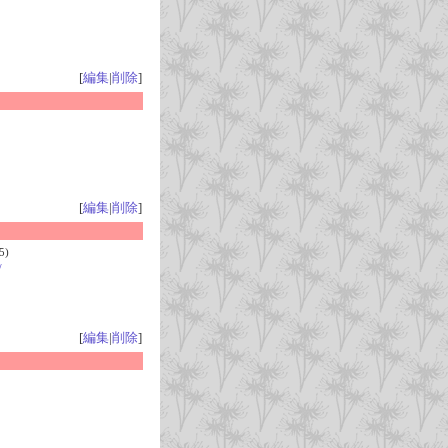
[
編集
|
削除
]
[
編集
|
削除
]
5)
/
[
編集
|
削除
]