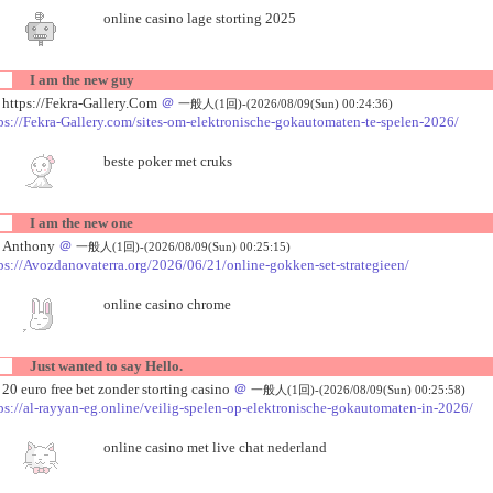
online casino lage storting 2025
93
I am the new guy
tps://Fekra-Gallery.Com
＠
一般人(1回)-(2026/08/09(Sun) 00:24:36)
tps://Fekra-Gallery.com/sites-om-elektronische-gokautomaten-te-spelen-2026/
beste poker met cruks
94
I am the new one
Anthony
＠
一般人(1回)-(2026/08/09(Sun) 00:25:15)
tps://Avozdanovaterra.org/2026/06/21/online-gokken-set-strategieen/
online casino chrome
95
Just wanted to say Hello.
 euro free bet zonder storting casino
＠
一般人(1回)-(2026/08/09(Sun) 00:25:58)
tps://al-rayyan-eg.online/veilig-spelen-op-elektronische-gokautomaten-in-2026/
online casino met live chat nederland