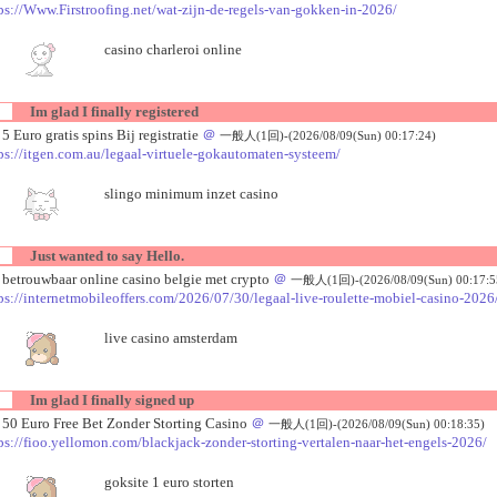
tps://Www.Firstroofing.net/wat-zijn-de-regels-van-gokken-in-2026/
casino charleroi online
83
Im glad I finally registered
uro gratis spins Bij registratie
＠
一般人(1回)-(2026/08/09(Sun) 00:17:24)
tps://itgen.com.au/legaal-virtuele-gokautomaten-systeem/
slingo minimum inzet casino
84
Just wanted to say Hello.
trouwbaar online casino belgie met crypto
＠
一般人(1回)-(2026/08/09(Sun) 00:17:5
tps://internetmobileoffers.com/2026/07/30/legaal-live-roulette-mobiel-casino-2026
live casino amsterdam
85
Im glad I finally signed up
 Euro Free Bet Zonder Storting Casino
＠
一般人(1回)-(2026/08/09(Sun) 00:18:35)
tps://fioo.yellomon.com/blackjack-zonder-storting-vertalen-naar-het-engels-2026/
goksite 1 euro storten