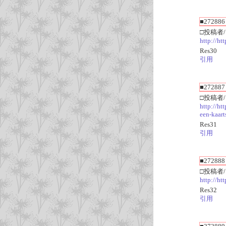
■2728
□投稿者/ Be
http://ht
Res30
引用
■2728
□投稿者/ 
http://ht
een-kaart
Res31
引用
■2728
□投稿者/ C
http://ht
Res32
引用