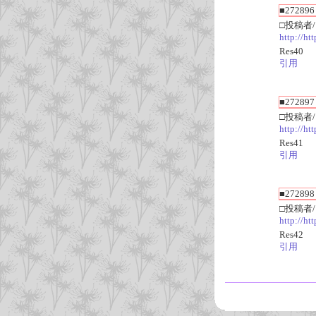
■2728
□投稿者/ be
http://ht
Res40
引用
■2728
□投稿者/ C
http://ht
Res41
引用
■2728
□投稿者/ B
http://ht
Res42
引用