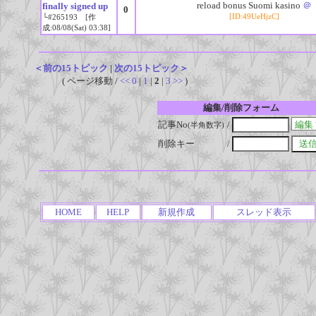
reload bonus Suomi kasino
＠
finally signed up
0
[ID:49UeHjzC]
└#265193 [作
成:08/08(Sat) 03:38]
＜前の15トピック
|
次の15トピック＞
( ページ移動 /
<<
0
|
1
|
2
|
3
>>
)
編集/削除フォーム
記事No
/
(半角数字)
削除キー
/
HOME
HELP
新規作成
スレッド表示