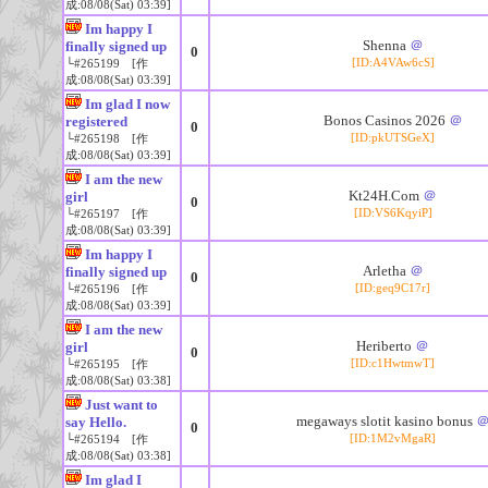
成:08/08(Sat) 03:39]
Im happy I
Shenna
＠
finally signed up
0
[ID:A4VAw6cS]
└#265199 [作
成:08/08(Sat) 03:39]
Im glad I now
Bonos Casinos 2026
＠
registered
0
[ID:pkUTSGeX]
└#265198 [作
成:08/08(Sat) 03:39]
I am the new
Kt24H.Com
＠
girl
0
[ID:VS6KqyiP]
└#265197 [作
成:08/08(Sat) 03:39]
Im happy I
Arletha
＠
finally signed up
0
[ID:geq9C17r]
└#265196 [作
成:08/08(Sat) 03:39]
I am the new
Heriberto
＠
girl
0
[ID:c1HwtmwT]
└#265195 [作
成:08/08(Sat) 03:38]
Just want to
megaways slotit kasino bonus
say Hello.
0
[ID:1M2vMgaR]
└#265194 [作
成:08/08(Sat) 03:38]
Im glad I