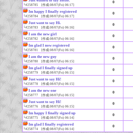
Just wanted to say Hello.
0
└#258785 [作成:08/07(Fri) 06:17]
Im happy I finally registered
0
└#258784 [作成:08/07(Fri) 06:17]
Just want to say Hi.
0
└#258783 [作成:08/07(Fri) 06:16]
I am the new girl
0
└#258782 [作成:08/07(Fri) 06:16]
Im glad I now registered
0
└#258781 [作成:08/07(Fri) 06:16]
I am the new guy
0
└#258780 [作成:08/07(Fri) 06:15]
Im glad I finally signed up
0
└#258779 [作成:08/07(Fri) 06:15]
Just want to say Hi!
0
└#258778 [作成:08/07(Fri) 06:15]
I am the new one
0
└#258777 [作成:08/07(Fri) 06:15]
Just want to say Hi!
0
└#258776 [作成:08/07(Fri) 06:15]
Im happy I finally signed up
0
└#258775 [作成:08/07(Fri) 06:14]
Im glad I finally registered
0
└#258774 [作成:08/07(Fri) 06:14]