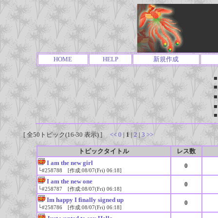
HOME
HELP
新規作成
[ 全50トピック(16-30 表示) ]
<<
0
|
1
|
2
|
3
>>
トピックタイトル
レス数
I am the new girl
0
└#258788 [作成:08/07(Fri) 06:18]
I am the new one
0
└#258787 [作成:08/07(Fri) 06:18]
Im happy I finally signed up
0
└#258786 [作成:08/07(Fri) 06:18]