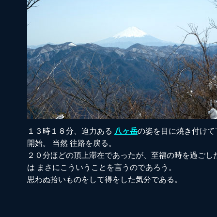
１３時１８分、迫力ある
八ヶ岳
の姿を目に焼き付けて
開始。 当然 往路を戻る。
２０分ほどの頂上滞在であったが、至福の時を過ごし
は まさにこういうことを言うのであろう。
思わぬ拾いものをして得をした気分である。