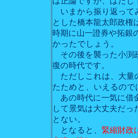
は正論ですが、はたし
いまから振り返ってみ
とした橋本龍太郎政権
時期に山一證券や拓銀
かったでしょう。
その後を襲った小渕政
復の時代です。
ただしこれは、大量の
たためと、いえるので
あの時代に一気に借金
して景気は大丈夫だっ
とない。
となると、
緊縮財政