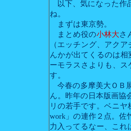
以下、気になった作
ね。
まずは東京勢。
まとめ役の
小林大
さ
（エッチング、アクア
んかが出てくるのは相
ーモラスさよりも、ス
す。
今春の多摩美大ＯＢ
ん。昨年の日本版画協
リの若手です。ベニヤ板
work」の連作２点。
力入ってるなー、これ