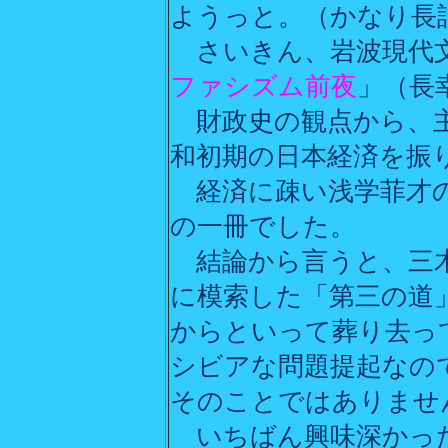
ようっと。（かなり長
さいきん、岩波現代
ファシズム前夜
」（長
財政史の観点から、主
和初期の日本経済を振
経済に疎い浅学菲才の
の一冊でした。
結論から言うと、三木
に模索した「第三の道
からといって葬り去っ
シビアな問題提起なの
そのことではありませ
いちばん興味深かった