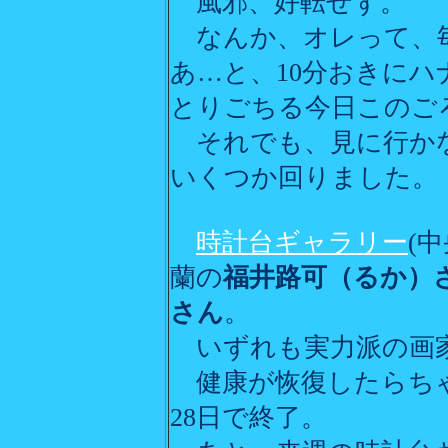
風邪、好転せず。
なんか、オレって、
あ…と、10分おきに
とりごちる今日このご
それでも、見に行か
いくつか回りました。
時計台ギャラリー
(
蘭の
福井路可（るか）
さん
。
いずれも実力派の画家
健康が恢復したらち
28日で終了。