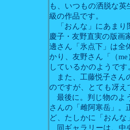
も、いつもの洒脱な英
級の作品です。
「おんな」にあまり関
慶子・友野直実の版画
邊さん「氷点下」は全
かり、友野さん「（m
しているかのようです
また、工藤悦子さんの
のですが、とても冴え
最後に。判じ物のよう
さんの「雌阿寒岳」。
ど、たしかに「おんな
同ギャラリーは、中央