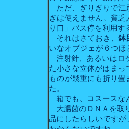
ただ、ぎりぎりで江別
ぎは使えません。貧乏
り口」バス停を利用する
それはさておき、
鉢
いなオブジェが６つほ
注射針、あるいはロケ
た小さな立体がはまっ
ものが幾重にも折り畳
た。
箱でも、コスースな
大腸菌のＤＮＡを取り
品にしたらしいですが
わかんないですね。