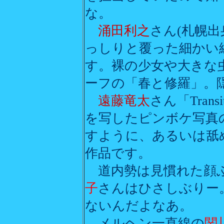
な。
涌田利之
さん(札幌出
っしりと覆った細かい
す。裸の少女や大きな
ーフの「春と修羅」。
遠藤竜太
さん「Trans
を写したピンボケ写真
すように、あるいは舐
作品です。
道内勢は見慣れた顔
子
さんはひさしぶりー
ないんだよなあ。
メルヘン一直線の
関