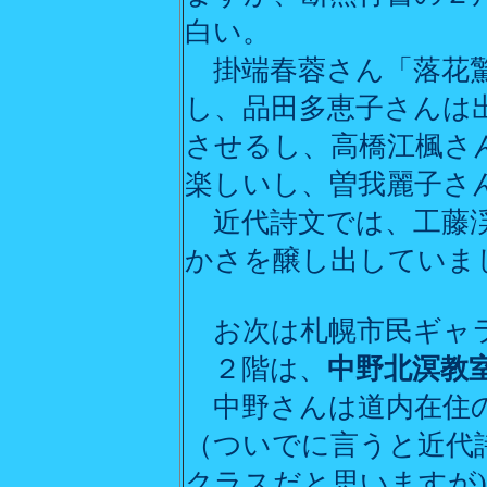
白い。
掛端春蓉さん「落花驚
し、品田多恵子さんは
させるし、高橋江楓さ
楽しいし、曽我麗子さ
近代詩文では、工藤渓
かさを醸し出していま
お次は札幌市民ギャラ
２階は、
中野北溟教
中野さんは道内在住の
（ついでに言うと近代
クラスだと思いますが