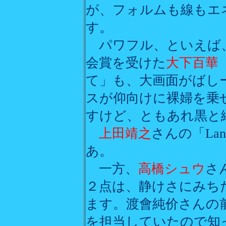
が、フォルムも線もエ
す。
パワフル、といえば、
会賞を受けた
大下百華
て」も、大画面がばし
スが仰向けに裸婦を乗
すけど、ともあれ黒と
上田靖之
さんの「La
あ。
一方、
高橋シュウ
さ
２点は、静けさにみち
ます。渡會純价さんの
を担当していたので知