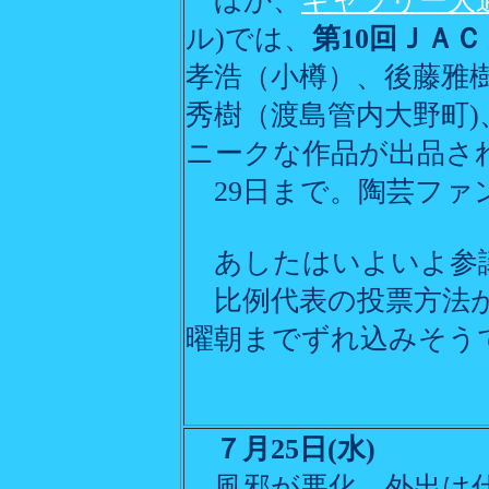
ほか、
ギャラリー大
ル)では、
第10回ＪＡ
孝浩（小樽）、後藤雅樹
秀樹（渡島管内大野町)
ニークな作品が出品さ
29日まで。陶芸ファ
あしたはいよいよ参
比例代表の投票方法が
曜朝までずれ込みそう
７月25日(水)
風邪が悪化。外出は