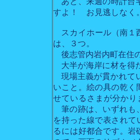
あと、来週の時計台ギ
すよ！ お見逃しなく
スカイホール（南１西
は、３つ。
後志管内岩内町在住
大半が海岸に材を得た
現場主義が貫かれてい
いこと。絵の具の乾く
せているさまが分かり
筆の跡は、いずれも、
を持った線で表されて
るには好都合です。岩