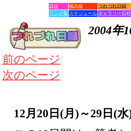
目次
.
掲示板
つれづれ日録
リンク集
スケジュール
ギャラリー日程
2004年
前のページ
次のページ
12月20日(月)～29日(水