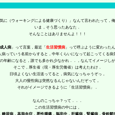
気に（ウォーキングによる健康づくり）」なんて言われたって，
いま，そう思ったあなた．
そんなことはありませんよ！！！
成人病
」って言葉，最近「
生活習慣病
」って呼ぶように変わった
人病っていう名前からすると，中年くらいになって起こってくる病
の年齢になると，誰でも多かれ少なかれ．．，なんてイメージし
そこで，厚生省（現・厚生労働省）は考えたわけ．
日頃よくない生活送ってると，病気になっちゃうぞっ，
大人の慢性病は突然なるんじゃないんだぞって，
それがイメージできるように「生活習慣病」．
なんのこっちゃ？って．．．
この生活習慣病の中には，
，糖尿病，高脂血症，悪性腫瘍，脳卒中，肝臓病，腎臓病，骨粗鬆