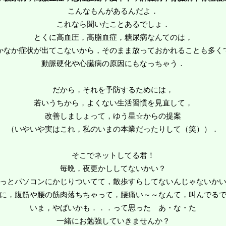
こんなもんがあるんだよ．
これなら聞いたことあるでしょ．
とくに高血圧，高脂血症，糖尿病なんてのは，
かなか症状が出てこないから，そのまま放っておかれることも多く
動脈硬化や心臓病の原因にもなっちゃう．
だから，それを予防するためには，
若いうちから，よくない生活習慣を見直して，
改善しましょって，ゆう星☆からの提案
（いやいや実はこれ，私のいまの本業だったりして（笑））．
そこでネットしてる君！
毎晩，夜更かししてないかい？
っとパソコンにかじりついてて，散歩すらしてないんじゃないか
に，腹筋や腰の筋肉落ちちゃって，腰痛い～～なんて，叫んでる
いま，やばいかも．．．って思った あ・な・た
一緒にお勉強していきませんか？