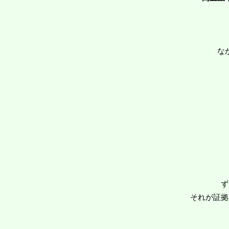
な
ず
それが証拠