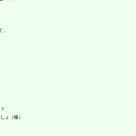
て，
い？
でしょ（爆）