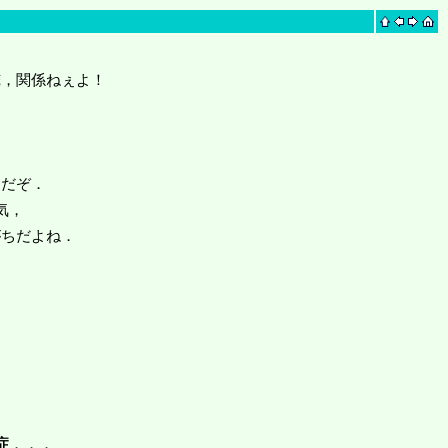
俺，関係ねぇよ！
んだぞ．
気，
がちだよね．
症
．．．