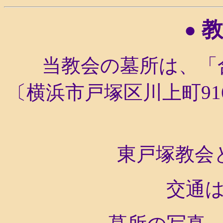
教
●
当教会の墓所は、「
〔横浜市戸塚区川上町
91
東戸塚教会と
交通は