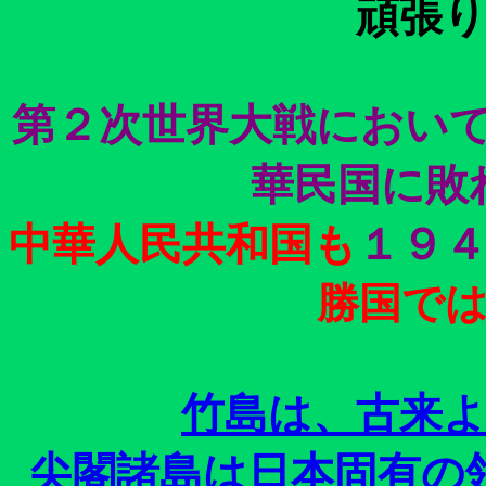
頑張
第２次世界大戦におい
華民国に敗
中華人民共和国も
１９
勝国で
竹島は、古来
尖閣諸島は日本固有の