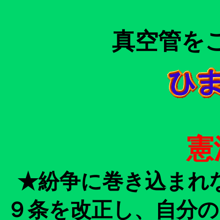
真空管を
憲
★紛争に巻き込まれ
９条を改正し、自分の